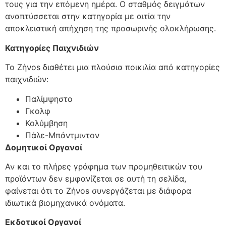
τους για την επόμενη ημέρα. Ο σταθμός δειγμάτων
αναπτύσσεται στην κατηγορία με αιτία την
αποκλειστική απήχηση της προσωρινής ολοκλήρωσης.
Κατηγορίες Παιχνιδιών
Το Ζήνos διαθέτει μια πλούσια ποικιλία από κατηγορίες
παιχνιδιών:
Παλίμψηστο
Γκολφ
Κολύμβηση
Πάλε-Μπάντμιντον
Δομητικοί Οργανοί
Αν και το πλήρες γράφημα των προμηθειτικών του
προϊόντων δεν εμφανίζεται σε αυτή τη σελίδα,
φαίνεται ότι το Ζήνos συνεργάζεται με διάφορα
ιδιωτικά βιομηχανικά ονόματα.
Εκδοτικοί Οργανοί