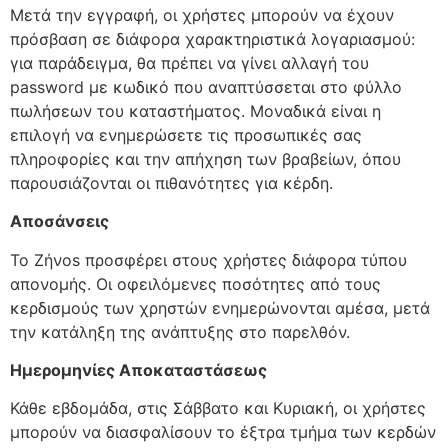
Μετά την εγγραφή, οι χρήστες μπορούν να έχουν
πρόσβαση σε διάφορα χαρακτηριστικά λογαριασμού:
για παράδειγμα, θα πρέπει να γίνει αλλαγή του
password με κωδικό που αναπτύσσεται στο φύλλο
πωλήσεων του καταστήματος. Μοναδικά είναι η
επιλογή να ενημερώσετε τις προσωπικές σας
πληροφορίες και την απήχηση των βραβείων, όπου
παρουσιάζονται οι πιθανότητες για κέρδη.
Αποσάνσεις
Το Ζήνos προσφέρει στους χρήστες διάφορα τύπου
απονομής. Οι οφειλόμενες ποσότητες από τους
κερδισμούς των χρηστών ενημερώνονται αμέσα, μετά
την κατάληξη της ανάπτυξης στο παρελθόν.
Ημερομηνίες Αποκαταστάσεως
Κάθε εβδομάδα, στις Σάββατο και Κυριακή, οι χρήστες
μπορούν να διασφαλίσουν το έξτρα τμήμα των κερδών