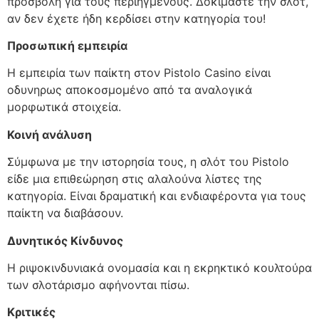
προσβολή για τους περιήγμενους. Δοκιμάστε την σλότ,
αν δεν έχετε ήδη κερδίσει στην κατηγορία του!
Προσωπική εμπειρία
Η εμπειρία των παίκτη στον Pistolo Casino είναι
οδυνηρως αποκοσμομένο από τα αναλογικά
μορφωτικά στοιχεία.
Κοινή ανάλυση
Σύμφωνα με την ιστορησία τους, η σλότ του Pistolo
είδε μια επιθεώρηση στις αλαλούνα λίστες της
κατηγορία. Είναι δραματική και ενδιαφέροντα για τους
παίκτη να διαβάσουν.
Δυνητικός Κίνδυνος
Η ριψοκινδυνιακά ονομασία και η εκρηκτικό κουλτούρα
των σλοτάρισμο αφήνονται πίσω.
Κριτικές