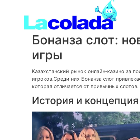
Бонанза слот: но
игры
Казахстанский рынок онлайн‑казино за по
игроков.Среди них Бонанза слот привлекае
которая отличается от привычных слотов.
История и концепция