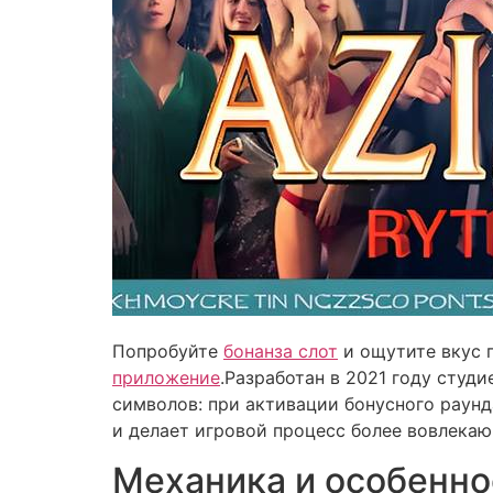
Попробуйте
бонанза слот
и ощутите вкус п
приложение
.Разработан в 2021 году студи
символов: при активации бонусного раун
и делает игровой процесс более вовлека
Механика и особенно