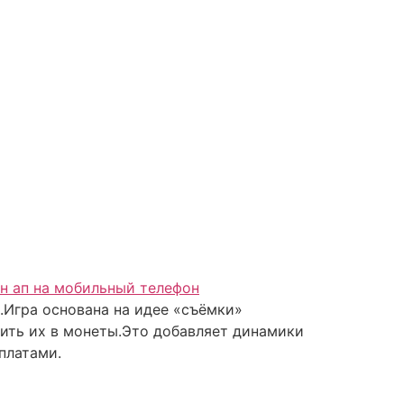
н ап на мобильный телефон
е.Игра основана на идее «съёмки»
ить их в монеты.Это добавляет динамики
платами.