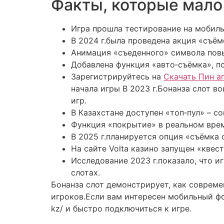
Факты, которые мало 
Игра прошла тестирование на мобиль
В 2024 г.была проведена акция «съём
Анимация «съеденного» символа пов
Добавлена функция «авто‑съёмка», п
Зарегистрируйтесь на
Скачать Пин а
начала игры В 2023 г.Бонанза слот в
игр.
В Казахстане доступен «топ‑пул» – с
Функция «покрытие» в реальном вре
В 2025 г.планируется опция «съёмка
На сайте Volta казино запущен «квест
Исследование 2023 г.показало, что и
слотах.
Бонанза слот демонстрирует, как соврем
игроков.Если вам интересен мобильный фор
kz/ и быстро подключиться к игре.