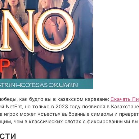
обеды, как будто вы в казахском караване:
Скачать Пи
ей NetEnt, но только в 2023 году появился в Казахстан
да игрок может «съесть» выбранные символы и преврат
ющим, чем в классических слотах с фиксированными вы
сти