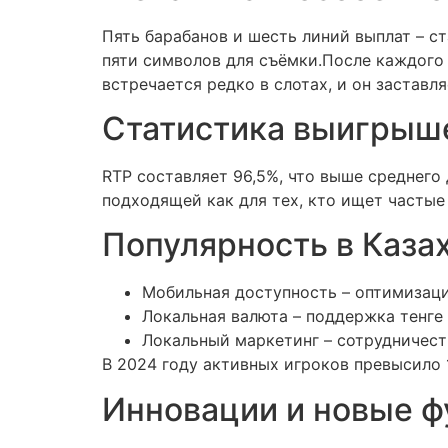
Пять барабанов и шесть линий выплат – с
пяти символов для съёмки.После каждого 
встречается редко в слотах, и он заставл
Статистика выигрыш
RTP составляет 96,5%, что выше среднего 
подходящей как для тех, кто ищет частые
Популярность в Каза
Мобильная доступность – оптимизаци
Локальная валюта – поддержка тенге
Локальный маркетинг – сотрудничест
В 2024 году активных игроков превысило 
Инновации и новые 