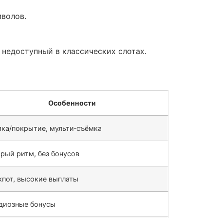
мволов.
 недоступный в классических слотах.
Особенности
ка/покрытие, мульти‑съёмка
рый ритм, без бонусов
пот, высокие выплаты
диозные бонусы