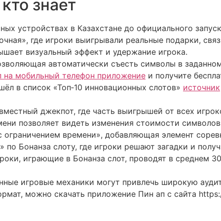
кто знает
ных устройствах в Казахстане до официального запуск
очная», где игроки выигрывали реальные подарки, свя
ышает визуальный эффект и удержание игрока.
озволяющая автоматически съесть символы в заданном
п на мобильный телефон приложение
и получите беспла
ошёл в список «Топ‑10 инновационных слотов»
источник
овместный джекпот, где часть выигрышей от всех игро
мени позволяет видеть изменения стоимости символов
 с ограничением времени», добавляющая элемент сорев
» по Бонанза слоту, где игроки решают загадки и полу
гроки, играющие в Бонанза слот, проводят в среднем 3
енные игровые механики могут привлечь широкую ауди
мат, можно скачать приложение Пин ап с сайта https://