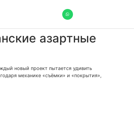
танские азартные
аждый новый проект пытается удивить
лагодаря механике «съёмки» и «покрытия»,