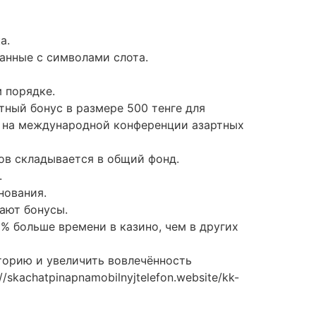
а.
занные с символами слота.
 порядке.
тный бонус в размере 500 тенге для
на международной конференции азартных
ков складывается в общий фонд.
.
нования.
чают бонусы.
0% больше времени в казино, чем в других
торию и увеличить вовлечённость
skachatpinapnamobilnyjtelefon.website/kk-