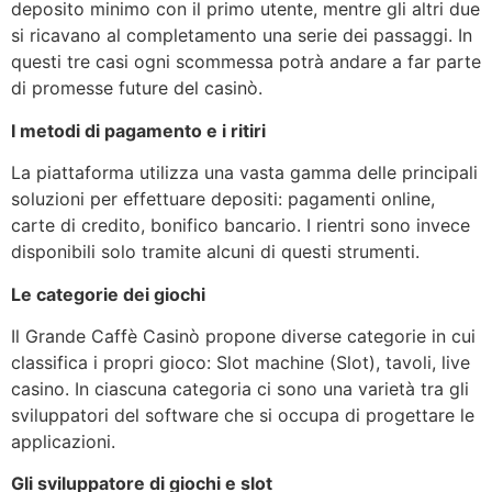
deposito minimo con il primo utente, mentre gli altri due
si ricavano al completamento una serie dei passaggi. In
questi tre casi ogni scommessa potrà andare a far parte
di promesse future del casinò.
I metodi di pagamento e i ritiri
La piattaforma utilizza una vasta gamma delle principali
soluzioni per effettuare depositi: pagamenti online,
carte di credito, bonifico bancario. I rientri sono invece
disponibili solo tramite alcuni di questi strumenti.
Le categorie dei giochi
Il Grande Caffè Casinò propone diverse categorie in cui
classifica i propri gioco: Slot machine (Slot), tavoli, live
casino. In ciascuna categoria ci sono una varietà tra gli
sviluppatori del software che si occupa di progettare le
applicazioni.
Gli sviluppatore di giochi e slot