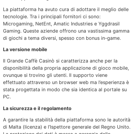
La piattaforma ha avuto cura di adottare il meglio delle
tecnologie. Tra i principali fornitori ci sono:
Microgaming, NetEnt, Amatic Industries e Yggdrasil
Gaming. Queste aziende offrono una vastissima gamma
di giochi a tema diversi, spesso con bonus in-game.
La versione mobile
Il Grande Caffè Casinò si caratterizza anche per la
disponibilità della propria applicazione di gioco mobile,
ovunque si trovino gli utenti. Il supporto viene
effettuato attraverso un browser web ma l’esperienza è
stata progettata in modo che sia identica al portale su
PC.
La sicurezza e il regolamento
A garantire la stabilità della piattaforma sono le autorità
di Malta (licenza) e l’Ispettore generale del Regno Unito.