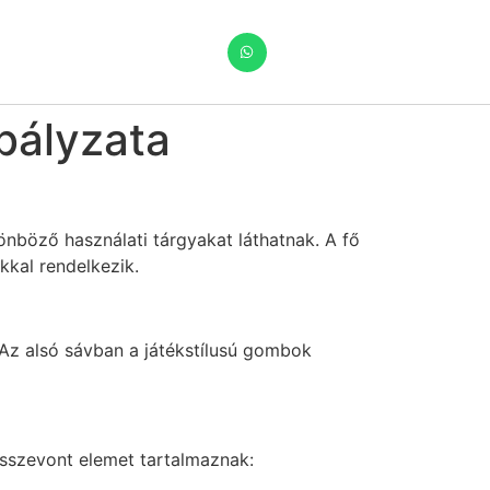
bályzata
önböző használati tárgyakat láthatnak. A fő
kkal rendelkezik.
 Az alsó sávban a játékstílusú gombok
összevont elemet tartalmaznak: