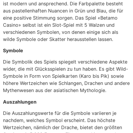
ist modern und ansprechend. Die Farbpalette besteht
aus pastellenhaften Nuancen in Grün und Blau, die für
eine positive Stimmung sorgen. Das Spiel «Betamo
Casino» selbst ist ein Slot-Spiel mit 5 Walzen und
verschiedenen Symbolen, von denen einige sich als
wilde Symbole oder Skatter herausstellen lassen.
Symbole
Die Symbolik des Spiels spiegelt verschiedene Aspekte
wider, die mit Glücksspielen zu tun haben. Es gibt Wild-
Symbole in Form von Spielkarten (Karo bis Pik) sowie
höhere Wertzeichen wie Schlangen, Drachen und andere
Mythenwesen aus der asiatischen Mythologie.
Auszahlungen
Die Auszahlungswerte für die Symbole variieren je
nachdem, welches Symbol erscheint. Das höchste
Wertzeichen, nämlich der Drache, bietet den größten