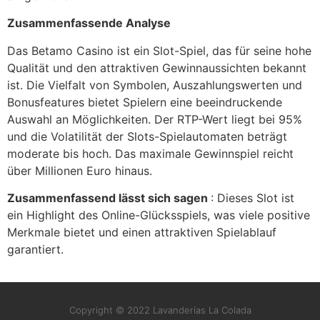
Zusammenfassende Analyse
Das Betamo Casino ist ein Slot-Spiel, das für seine hohe
Qualität und den attraktiven Gewinnaussichten bekannt
ist. Die Vielfalt von Symbolen, Auszahlungswerten und
Bonusfeatures bietet Spielern eine beeindruckende
Auswahl an Möglichkeiten. Der RTP-Wert liegt bei 95%
und die Volatilität der Slots-Spielautomaten beträgt
moderate bis hoch. Das maximale Gewinnspiel reicht
über Millionen Euro hinaus.
Zusammenfassend lässt sich sagen
: Dieses Slot ist
ein Highlight des Online-Glücksspiels, was viele positive
Merkmale bietet und einen attraktiven Spielablauf
garantiert.
Copyright © 2022 Lavanderías La Colada