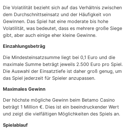
Die Volatilität bezieht sich auf das Verhältnis zwischen
dem Durchschnittseinsatz und der Häufigkeit von
Gewinnen. Das Spiel hat eine moderate bis hohe
Volatilität, was bedeutet, dass es mehrere große Siege
gibt, aber auch einige eher kleine Gewinne.
Einzahlungsbeträg
Die Mindesteinsatzsumme liegt bei 0,1 Euro und die
maximale Summe beträgt jeweils 2.500 Euro pro Spiel.
Die Auswahl der Einsatztiefe ist daher groß genug, um
das Spiel jederzeit für Spieler anzupassen.
Maximales Gewinn
Der höchste mögliche Gewinn beim Betamo Casino
beträgt 1 Million €. Dies ist ein beeindruckender Wert
und zeigt die vielfältigen Möglichkeiten des Spiels an.
Spielablauf