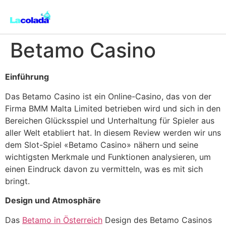
Betamo Casino
Einführung
Das Betamo Casino ist ein Online-Casino, das von der
Firma BMM Malta Limited betrieben wird und sich in den
Bereichen Glücksspiel und Unterhaltung für Spieler aus
aller Welt etabliert hat. In diesem Review werden wir uns
dem Slot-Spiel «Betamo Casino» nähern und seine
wichtigsten Merkmale und Funktionen analysieren, um
einen Eindruck davon zu vermitteln, was es mit sich
bringt.
Design und Atmosphäre
Das
Betamo in Österreich
Design des Betamo Casinos