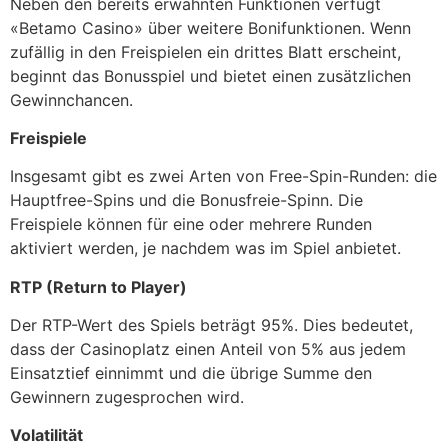
Neben den bereits erwähnten Funktionen verfügt
«Betamo Casino» über weitere Bonifunktionen. Wenn
zufällig in den Freispielen ein drittes Blatt erscheint,
beginnt das Bonusspiel und bietet einen zusätzlichen
Gewinnchancen.
Freispiele
Insgesamt gibt es zwei Arten von Free-Spin-Runden: die
Hauptfree-Spins und die Bonusfreie-Spinn. Die
Freispiele können für eine oder mehrere Runden
aktiviert werden, je nachdem was im Spiel anbietet.
RTP (Return to Player)
Der RTP-Wert des Spiels beträgt 95%. Dies bedeutet,
dass der Casinoplatz einen Anteil von 5% aus jedem
Einsatztief einnimmt und die übrige Summe den
Gewinnern zugesprochen wird.
Volatilität