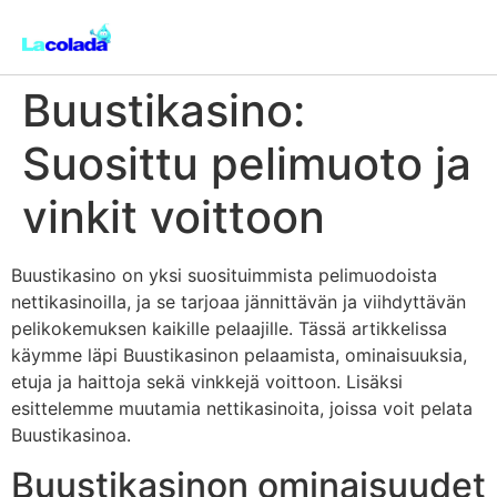
Buustikasino:
Suosittu pelimuoto ja
vinkit voittoon
Buustikasino on yksi suosituimmista pelimuodoista
nettikasinoilla, ja se tarjoaa jännittävän ja viihdyttävän
pelikokemuksen kaikille pelaajille. Tässä artikkelissa
käymme läpi Buustikasinon pelaamista, ominaisuuksia,
etuja ja haittoja sekä vinkkejä voittoon. Lisäksi
esittelemme muutamia nettikasinoita, joissa voit pelata
Buustikasinoa.
Buustikasinon ominaisuudet