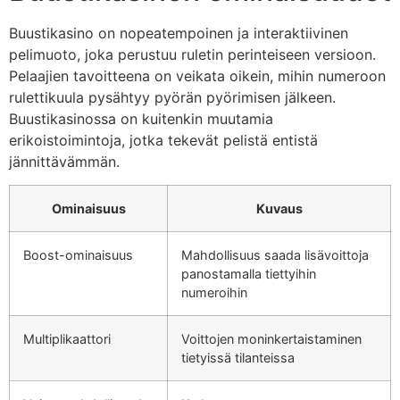
Buustikasino on nopeatempoinen ja interaktiivinen
pelimuoto, joka perustuu ruletin perinteiseen versioon.
Pelaajien tavoitteena on veikata oikein, mihin numeroon
rulettikuula pysähtyy pyörän pyörimisen jälkeen.
Buustikasinossa on kuitenkin muutamia
erikoistoimintoja, jotka tekevät pelistä entistä
jännittävämmän.
Ominaisuus
Kuvaus
Boost-ominaisuus
Mahdollisuus saada lisävoittoja
panostamalla tiettyihin
numeroihin
Multiplikaattori
Voittojen moninkertaistaminen
tietyissä tilanteissa