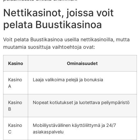
Nettikasinot, joissa voit
pelata Buustikasinoa
Voit pelata Buustikasinoa useilla nettikasinoilla, mutta
muutamia suosittuja vaihtoehtoja ovat:
Kasino
Ominaisuudet
Kasino
Laaja valikoima pelejä ja bonuksia
A
Kasino
Nopeat kotiutukset ja luotettava peliympäristö
B
Kasino
Mobiiliystävällinen käyttöliittymä ja 24/7
C
asiakaspalvelu