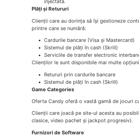
injectată.
Plăți și Retururi
Clienții care au dorința să își gestioneze co
printre care se numără:
Cardurile bancare (Visa și Mastercard)
Sistemul de plăți în cash (Skrill)
Serviciile de transfer electronic interban
Clienților le sunt disponibile mai multe opțiun
Retururi prin cardurile bancare
Sistemul de plăți în cash (Skrill)
Game Categories
Oferta Candy oferă o vastă gamă de jocuri cu ja
Clienții care joacă pe site-ul acesta au posibi
clasice, video pachet și jackpot progresiv).
Furnizori de Software