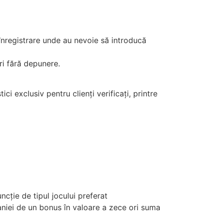
 înregistrare unde au nevoie să introducă
ri fără depunere.
ci exclusiv pentru clienți verificați, printre
ncție de tipul jocului preferat
aniei de un bonus în valoare a zece ori suma