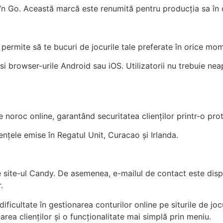
 Go. Această marcă este renumită pentru producția sa în do
 permite să te bucuri de jocurile tale preferate în orice mom
i browser-urile Android sau iOS. Utilizatorii nu trebuie ne
 noroc online, garantând securitatea clienților printr-o prot
ențele emise în Regatul Unit, Curacao și Irlanda.
 pe site-ul Candy. De asemenea, e-mailul de contact este dis
.
 dificultate în gestionarea conturilor online pe siturile de j
ea clienților și o funcționalitate mai simplă prin meniu.