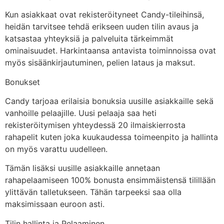
Kun asiakkaat ovat rekisteröityneet Candy-tileihinsä,
heidän tarvitsee tehdä erikseen uuden tilin avaus ja
katsastaa yhteyksiä ja palveluita tärkeimmät
ominaisuudet. Harkintaansa antavista toiminnoissa ovat
myös sisäänkirjautuminen, pelien lataus ja maksut.
Bonukset
Candy tarjoaa erilaisia bonuksia uusille asiakkaille sekä
vanhoille pelaajille. Uusi pelaaja saa heti
rekisteröitymisen yhteydessä 20 ilmaiskierrosta
rahapelit kuten joka kuukaudessa toimeenpito ja hallinta
on myös varattu uudelleen.
Tämän lisäksi uusille asiakkaille annetaan
rahapelaamiseen 100% bonusta ensimmäistensä tilillään
ylittävän talletukseen. Tähän tarpeeksi saa olla
maksimissaan euroon asti.
Tilin hallinta ja Pelaaminen