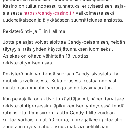
Kasino on tullut nopeasti tunnetuksi erityisesti sen laaja-
alaisesta
https://candy-casino.fi/
valikoimesta sekä
uudenaikaiseen ja älykkääseen suunnittelunsa ansiosta.
Rekisteröinti- ja Tilin Hallinta
Jotta pelaajat voivat aloittaa Candy-pelaamisen, heidän
täytyy siirtää yhden käyttäjätunnuksen luomiseksi.
Asiakas on oltava vähintään 18-vuotias
rekisteröitymiseen saa.
Rekisteröinnin voi tehdä suoraan Candy-sivustolta tai
mobiili-sovelluksesta. Koko prosessi kestää nopeasti
muutaman minuutin verran ja se on täysimäärätön.
Kun pelaajalla on aktivoitu käyttäjänimi, hänen tarvitsee
rekisteröintiprosessim läpikulkemisen yhteydessä tehdä
rahansiirto. Rahasiirron kautta Candy-tilille voidaan
siirtää varhaisimmat 50 euroa, minkä jälkeen pelaajalle
annetaan myös mahdollisuus maksaa pelitilillään.