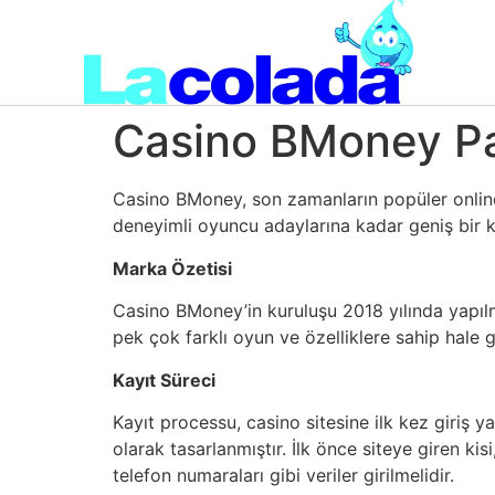
Casino BMoney Pa
Casino BMoney, son zamanların popüler online 
deneyimli oyuncu adaylarına kadar geniş bir kul
Marka Özetisi
Casino BMoney’in kuruluşu 2018 yılında yapıl
pek çok farklı oyun ve özelliklere sahip hale g
Kayıt Süreci
Kayıt processu, casino sitesine ilk kez giriş ya
olarak tasarlanmıştır. İlk önce siteye giren ki
telefon numaraları gibi veriler girilmelidir.