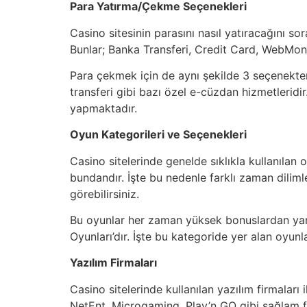
Para Yatırma/Çekme Seçenekleri
Casino sitesinin parasını nasıl yatıracağını s
Bunlar; Banka Transferi, Credit Card, WebMon
Para çekmek için de aynı şekilde 3 seçenekten
transferi gibi bazı özel e-cüzdan hizmetleridir
yapmaktadır.
Oyun Kategorileri ve Seçenekleri
Casino sitelerinde genelde sıklıkla kullanılan
bundandır. İşte bu nedenle farklı zaman diliml
görebilirsiniz.
Bu oyunlar her zaman yüksek bonuslardan yarar
Oyunları’dır. İşte bu kategoride yer alan oyun
Yazılım Firmaları
Casino sitelerinde kullanılan yazılım firmalar
NetEnt, Microgaming, Play’n GO gibi sağlam fi