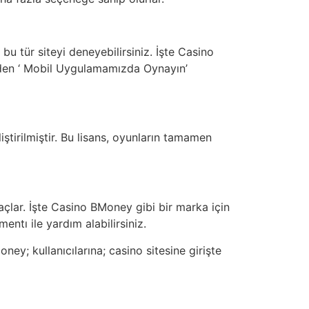
 tür siteyi deneyebilirsiniz. İşte Casino
üden ‘ Mobil Uygulamamızda Oynayın’
ştirilmiştir. Bu lisans, oyunların tamamen
açlar. İşte Casino BMoney gibi bir marka için
ntı ile yardım alabilirsiniz.
y; kullanıcılarına; casino sitesine girişte