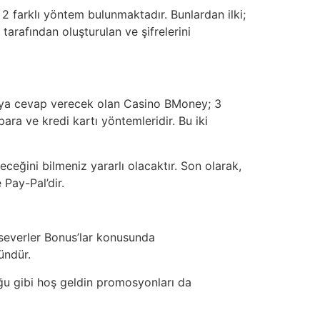
 2 farklı yöntem bulunmaktadır. Bunlardan ilki;
tarafından oluşturulan ve şifrelerini
oruya cevap verecek olan Casino BMoney; 3
para ve kredi kartı yöntemleridir. Bu iki
ceğini bilmeniz yararlı olacaktır. Son olarak,
Pay-Pal’dir.
 severler Bonus’lar konusunda
ündür.
uğu gibi hoş geldin promosyonları da