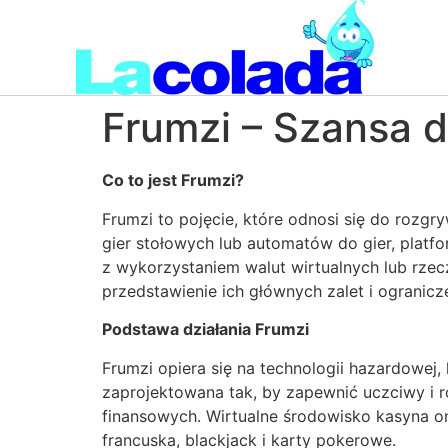
Frumzi – Szansa 
Co to jest Frumzi?
Frumzi to pojęcie, które odnosi się do rozg
gier stołowych lub automatów do gier, platf
z wykorzystaniem walut wirtualnych lub rzec
przedstawienie ich głównych zalet i ogranicz
Podstawa działania Frumzi
Frumzi opiera się na technologii hazardowej
zaprojektowana tak, by zapewnić uczciwy i r
finansowych. Wirtualne środowisko kasyna on
francuska, blackjack i karty pokerowe.