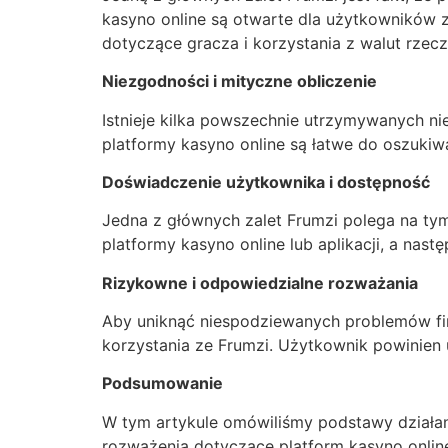
kasyno online są otwarte dla użytkowników z
dotyczące gracza i korzystania z walut rzec
Niezgodności i mityczne obliczenie
Istnieje kilka powszechnie utrzymywanych nie
platformy kasyno online są łatwe do oszukiwa
Doświadczenie użytkownika i dostępność
Jedna z głównych zalet Frumzi polega na ty
platformy kasyno online lub aplikacji, a nast
Rizykowne i odpowiedzialne rozważania
Aby uniknąć niespodziewanych problemów fi
korzystania ze Frumzi. Użytkownik powinien 
Podsumowanie
W tym artykule omówiliśmy podstawy działani
rozważenia dotyczące platform kasyno onlin