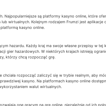
. Najpopularniejsze są platformy kasyno online, które ofe
lub wirtualnych. Kolejnym rodzajem Frumzi jest aplikacje d
platformą kasyno online.
ym hazardu. Każdy kraj ma swoje własne przepisy w tej kw
acji gier hazardowych. W niektórych krajach istnieją ogran
czy, którzy chcą rozpocząć grę.
chciała rozpocząć zaliczyć się w trybie realnym, aby móc
 prawdziwej kasyno. Na platformach kasyno online dostęp
ykorzystaniem walut wirtualnych.
pozwalają one gracym na grę online, niezależnie od ich po