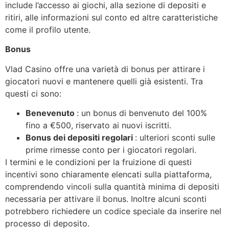
include l’accesso ai giochi, alla sezione di depositi e
ritiri, alle informazioni sul conto ed altre caratteristiche
come il profilo utente.
Bonus
Vlad Casino offre una varietà di bonus per attirare i
giocatori nuovi e mantenere quelli già esistenti. Tra
questi ci sono:
Benevenuto
: un bonus di benvenuto del 100%
fino a €500, riservato ai nuovi iscritti.
Bonus dei depositi regolari
: ulteriori sconti sulle
prime rimesse conto per i giocatori regolari.
I termini e le condizioni per la fruizione di questi
incentivi sono chiaramente elencati sulla piattaforma,
comprendendo vincoli sulla quantità minima di depositi
necessaria per attivare il bonus. Inoltre alcuni sconti
potrebbero richiedere un codice speciale da inserire nel
processo di deposito.