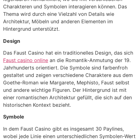
Charakteren und Symbolen interagieren können. Das
Thema wird durch eine Vielzahl von Details wie
Architektur, Möbeln und anderen Elementen im
Hintergrund unterstützt.
Design
Das Faust Casino hat ein traditionelles Design, das sich
Faust casino online
an die Romantik-Anmutung der 19.
Jahrhunderts orientiert. Die Symbole sind farbenfroh
gestaltet und zeigen verschiedene Charaktere aus dem
Goethe-Roman wie Margarete, Mephisto, Faust selbst
und andere wichtige Figuren. Der Hintergrund ist mit
einer romantischen Architektur gefüllt, die sich auf den
historischen Kontext bezieht.
Symbole
In dem Faust Casino gibt es insgesamt 30 Paylines,
wobei jede Linie einen unterschiedlichen Symbolen-Wert