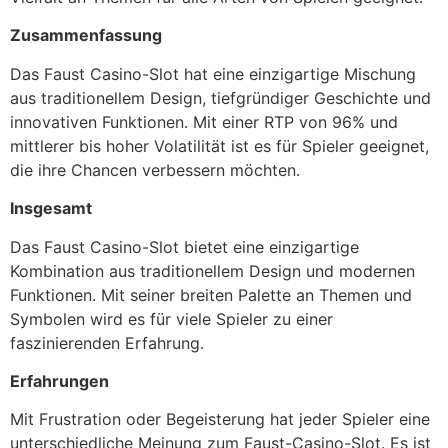
Zusammenfassung
Das Faust Casino-Slot hat eine einzigartige Mischung
aus traditionellem Design, tiefgründiger Geschichte und
innovativen Funktionen. Mit einer RTP von 96% und
mittlerer bis hoher Volatilität ist es für Spieler geeignet,
die ihre Chancen verbessern möchten.
Insgesamt
Das Faust Casino-Slot bietet eine einzigartige
Kombination aus traditionellem Design und modernen
Funktionen. Mit seiner breiten Palette an Themen und
Symbolen wird es für viele Spieler zu einer
faszinierenden Erfahrung.
Erfahrungen
Mit Frustration oder Begeisterung hat jeder Spieler eine
unterschiedliche Meinung zum Faust-Casino-Slot. Es ist