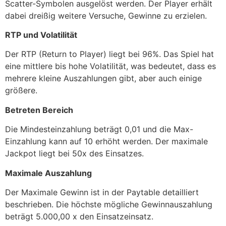
Scatter-Symbolen ausgelöst werden. Der Player erhält
dabei dreißig weitere Versuche, Gewinne zu erzielen.
RTP und Volatilität
Der RTP (Return to Player) liegt bei 96%. Das Spiel hat
eine mittlere bis hohe Volatilität, was bedeutet, dass es
mehrere kleine Auszahlungen gibt, aber auch einige
größere.
Betreten Bereich
Die Mindesteinzahlung beträgt 0,01 und die Max-
Einzahlung kann auf 10 erhöht werden. Der maximale
Jackpot liegt bei 50x des Einsatzes.
Maximale Auszahlung
Der Maximale Gewinn ist in der Paytable detailliert
beschrieben. Die höchste mögliche Gewinnauszahlung
beträgt 5.000,00 x den Einsatzeinsatz.