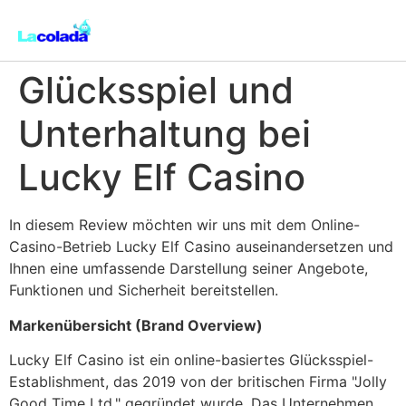
Glücksspiel und
Unterhaltung bei
Lucky Elf Casino
In diesem Review möchten wir uns mit dem Online-
Casino-Betrieb Lucky Elf Casino auseinandersetzen und
Ihnen eine umfassende Darstellung seiner Angebote,
Funktionen und Sicherheit bereitstellen.
Markenübersicht (Brand Overview)
Lucky Elf Casino ist ein online-basiertes Glücksspiel-
Establishment, das 2019 von der britischen Firma "Jolly
Good Time Ltd." gegründet wurde. Das Unternehmen