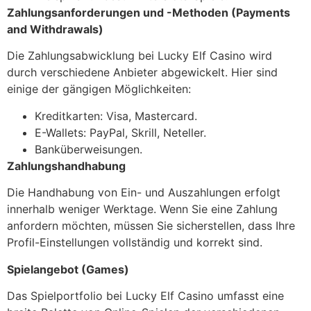
Zahlungsanforderungen und -Methoden (Payments
and Withdrawals)
Die Zahlungsabwicklung bei Lucky Elf Casino wird
durch verschiedene Anbieter abgewickelt. Hier sind
einige der gängigen Möglichkeiten:
Kreditkarten: Visa, Mastercard.
E-Wallets: PayPal, Skrill, Neteller.
Banküberweisungen.
Zahlungshandhabung
Die Handhabung von Ein- und Auszahlungen erfolgt
innerhalb weniger Werktage. Wenn Sie eine Zahlung
anfordern möchten, müssen Sie sicherstellen, dass Ihre
Profil-Einstellungen vollständig und korrekt sind.
Spielangebot (Games)
Das Spielportfolio bei Lucky Elf Casino umfasst eine