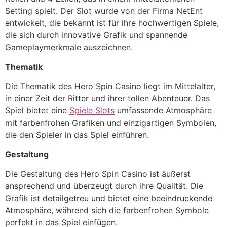
Setting spielt. Der Slot wurde von der Firma NetEnt
entwickelt, die bekannt ist für ihre hochwertigen Spiele,
die sich durch innovative Grafik und spannende
Gameplaymerkmale auszeichnen.
Thematik
Die Thematik des Hero Spin Casino liegt im Mittelalter,
in einer Zeit der Ritter und ihrer tollen Abenteuer. Das
Spiel bietet eine
Spiele Slots
umfassende Atmosphäre
mit farbenfrohen Grafiken und einzigartigen Symbolen,
die den Spieler in das Spiel einführen.
Gestaltung
Die Gestaltung des Hero Spin Casino ist äußerst
ansprechend und überzeugt durch ihre Qualität. Die
Grafik ist detailgetreu und bietet eine beeindruckende
Atmosphäre, während sich die farbenfrohen Symbole
perfekt in das Spiel einfügen.