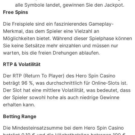
alle Symbole landet, gewinnen Sie den Jackpot.
Free Spins
Die Freispiele sind ein faszinierendes Gameplay-
Merkmal, das dem Spieler eine Vielzahl an
Möglichkeiten bietet. Während dieser Spielphase können
Sie keine Setsätze mehr einzahlen und müssen nur
warten, bis die freien Drehungen ablaufen.
RTP & Volatilität
Der RTP (Return To Player) des Hero Spin Casino
beträgt 96 %, was durchschnittlich für Online-Slots ist.
Der Slot hat eine mittlere Volatilität, was bedeutet, dass
der Spieler sowohl hohe als auch niedrige Gewinne
erhalten kann.
Betting Range
Die Mindesteinsatzsumme bei dem Hero Spin Casino