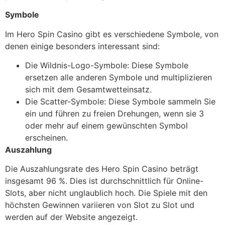
Symbole
Im Hero Spin Casino gibt es verschiedene Symbole, von
denen einige besonders interessant sind:
Die Wildnis-Logo-Symbole: Diese Symbole
ersetzen alle anderen Symbole und multiplizieren
sich mit dem Gesamtwetteinsatz.
Die Scatter-Symbole: Diese Symbole sammeln Sie
ein und führen zu freien Drehungen, wenn sie 3
oder mehr auf einem gewünschten Symbol
erscheinen.
Auszahlung
Die Auszahlungsrate des Hero Spin Casino beträgt
insgesamt 96 %. Dies ist durchschnittlich für Online-
Slots, aber nicht unglaublich hoch. Die Spiele mit den
höchsten Gewinnen variieren von Slot zu Slot und
werden auf der Website angezeigt.