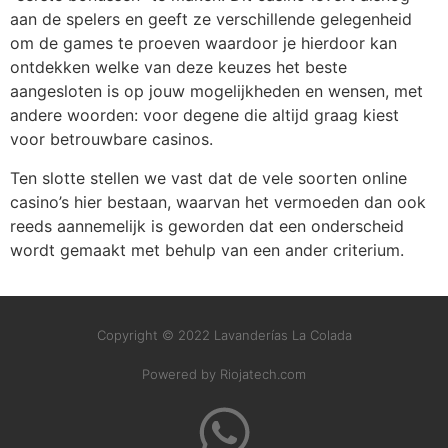
aan de spelers en geeft ze verschillende gelegenheid
om de games te proeven waardoor je hierdoor kan
ontdekken welke van deze keuzes het beste
aangesloten is op jouw mogelijkheden en wensen, met
andere woorden: voor degene die altijd graag kiest
voor betrouwbare casinos.
Ten slotte stellen we vast dat de vele soorten online
casino’s hier bestaan, waarvan het vermoeden dan ook
reeds aannemelijk is geworden dat een onderscheid
wordt gemaakt met behulp van een ander criterium.
Copyright © 2022 Lavanderías La Colada
Powered by Riojatech.com