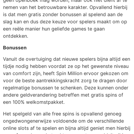
geen openboek mag worden, maar ook niet dient af te
nemen van het betrouwbare karakter. Opvallend hierbij
is dat men gratis zonder bonussen al spelend aan de
slag kan en dus deze keuze voor spelers maakt om op
een reële manier hun geliefde games te gaan
ontdekken.
Bonussen
Vanuit de overtuiging dat nieuwe spelers bijna altijd een
tijdje nodig hebben voordat ze op het gewenste niveau
van comfort zijn, heeft Spin Million ervoor gekozen om
voor de beste aantrekkingskracht zorg te dragen door
regelmatige bonussen te schenken. Deze kunnen onder
andere geldverandering betreffen met gratis spins of
een 100% welkomstpakket.
Het spelgeld van alle free spins is opvallend genoeg
ongedwongenerwijze voldoende om de verschillende
online slots af te spelen en bijna altijd geniet men hierbij