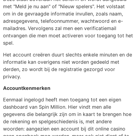
met "Meld je nu aan" of "Nieuw spelers". Het volstaat
om in de gevraagde informatie invullen, zoals naam,
adresgegevens, telefoonnummer, wachtwoord en e-
mailadres. Vervolgens zal men een verificatiemail
ontvangen die men moet activeren voor toegang tot het
spel.
Het account creëren duurt slechts enkele minuten en de
informatie kan overigens niet worden gedeeld met
derden, zo wordt bij de registratie gezorgd voor
privacy.
Accountkenmerken
Eenmaal ingelogd heeft men toegang tot een eigen
dashboard van Spin Million. Hier vindt men alle
gegevens die belangrijk zijn om in kaart te brengen hoe
de rekening en spelgeschiedenis is, met andere
woorden: aangezien een account bij dit online casino