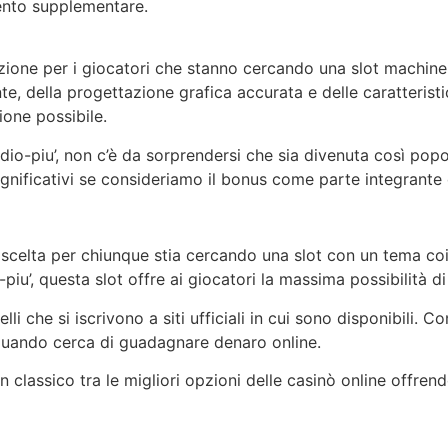
mento supplementare.
ione per i giocatori che stanno cercando una slot machine 
, della progettazione grafica accurata e delle caratteristic
ione possibile.
edio-piu’, non c’è da sorprendersi che sia divenuta così pop
gnificativi se consideriamo il bonus come parte integrante 
i scelta per chiunque stia cercando una slot con un tema co
-piu’, questa slot offre ai giocatori la massima possibilità 
lli che si iscrivono a siti ufficiali in cui sono disponibili. Co
quando cerca di guadagnare denaro online.
classico tra le migliori opzioni delle casinò online offrend