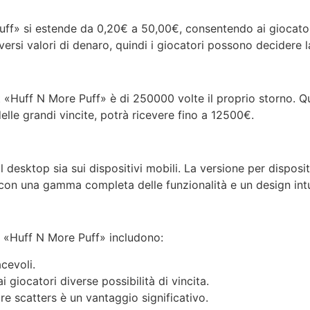
 si estende da 0,20€ a 50,00€, consentendo ai giocatori di 
diversi valori di denaro, quindi i giocatori possono decider
ot «Huff N More Puff» è di 250000 volte il proprio storno. Q
elle grandi vincite, potrà ricevere fino a 12500€.
desktop sia sui dispositivi mobili. La versione per disposi
 con una gamma completa delle funzionalità e un design intu
 in «Huff N More Puff» includono:
cevoli.
 giocatori diverse possibilità di vincita.
re scatters è un vantaggio significativo.