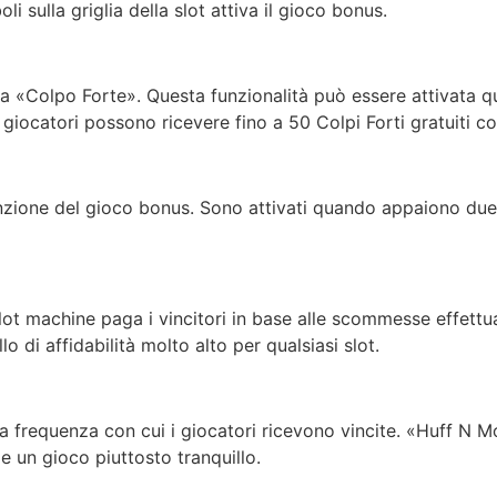
i sulla griglia della slot attiva il gioco bonus.
ma «Colpo Forte». Questa funzionalità può essere attivata 
 giocatori possono ricevere fino a 50 Colpi Forti gratuiti c
unzione del gioco bonus. Sono attivati quando appaiono due sc
 slot machine paga i vincitori in base alle scommesse effett
o di affidabilità molto alto per qualsiasi slot.
 alla frequenza con cui i giocatori ricevono vincite. «Huff N
 e un gioco piuttosto tranquillo.