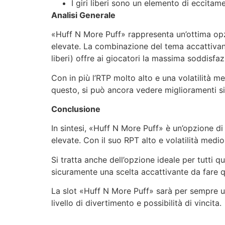
I giri liberi sono un elemento di eccita
Analisi Generale
«Huff N More Puff» rappresenta un’ottima opz
elevate. La combinazione del tema accattivante
liberi) offre ai giocatori la massima soddisfaz
Con in più l’RTP molto alto e una volatilità m
questo, si può ancora vedere miglioramenti si
Conclusione
In sintesi, «Huff N More Puff» è un’opzione d
elevate. Con il suo RPT alto e volatilità medio
Si tratta anche dell’opzione ideale per tutti que
sicuramente una scelta accattivante da fare 
La slot «Huff N More Puff» sarà per sempre un 
livello di divertimento e possibilità di vincita.