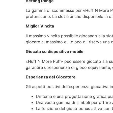
Betting Range
La gamma di scommesse per «Huff N More Puff»
preferiscono. La slot è anche disponibile in 
Miglior Vincita
Il massimo vincita possibile giocando alla sl
giocare al massimo e il gioco gli riserva una d
Giocata su dispositivo mobile
«Huff N More Puff» può essere giocato sia sul 
garantire un’esperienza di gioco equivalente,
Esperienza del Giocatore
Gli aspetti positivi dell’esperienza giocativa
Un tema e una progettazione grafica pia
Una vasta gamma di simboli per offrire ai
La funzione del gioco bonus attiva con t