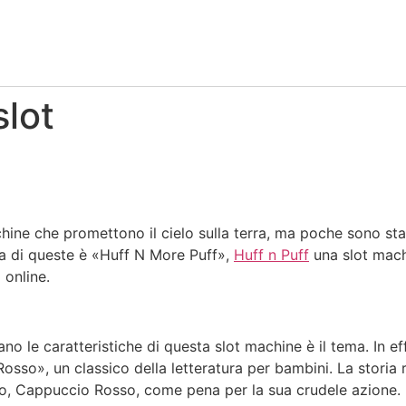
slot
chine che promettono il cielo sulla terra, ma poche sono sta
Una di queste è «Huff N More Puff»,
Huff n Puff
una slot mach
 online.
no le caratteristiche di questa slot machine è il tema. In e
osso», un classico della letteratura per bambini. La storia 
vo, Cappuccio Rosso, come pena per la sua crudele azione.