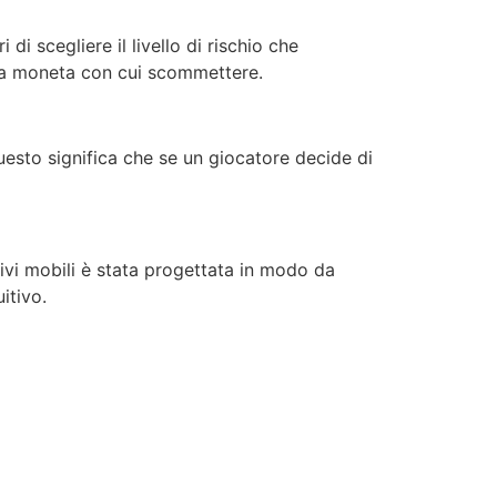
scegliere il livello di rischio che
e la moneta con cui scommettere.
uesto significa che se un giocatore decide di
tivi mobili è stata progettata in modo da
itivo.