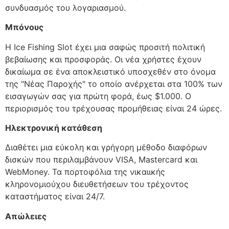
συνδυασμός του λογαριασμού.
Μπόνους
Η Ice Fishing Slot έχει μια σαφώς προσιτή πολιτική
βεβαίωσης και προσφοράς. Οι νέα χρήστες έχουν
δικαίωμα σε ένα αποκλειστικό υποσχεθέν στο όνομα
της "Νέας Παροχής" το οποίο ανέρχεται στα 100% των
εισαγωγών σας για πρώτη φορά, έως $1.000. Ο
περιορισμός του τρέχουσας προμήθειας είναι 24 ώρες.
Ηλεκτρονική κατάθεση
Διαθέτει μια εύκολη και γρήγορη μέθοδο διαφόρων
δισκών που περιλαμβάνουν VISA, Mastercard και
WebMoney. Τα πορτοφόλια της νικαιικής
κληρονομιούχου διευθετήσεων του τρέχοντος
καταστήματος είναι 24/7.
Απώλειες