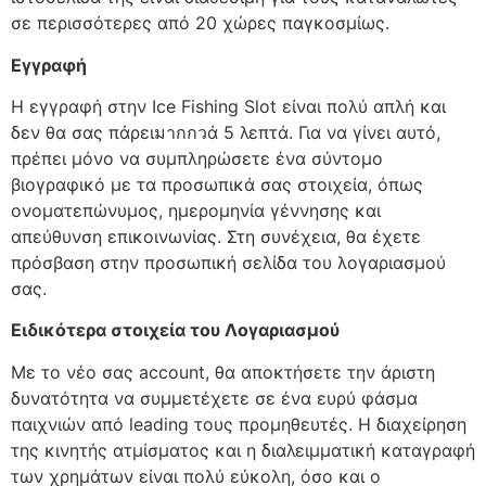
σε περισσότερες από 20 χώρες παγκοσμίως.
Εγγραφή
Η εγγραφή στην Ice Fishing Slot είναι πολύ απλή και
δεν θα σας πάρειมากกวά 5 λεπτά. Για να γίνει αυτό,
πρέπει μόνο να συμπληρώσετε ένα σύντομο
βιογραφικό με τα προσωπικά σας στοιχεία, όπως
ονοματεπώνυμος, ημερομηνία γέννησης και
απεύθυνση επικοινωνίας. Στη συνέχεια, θα έχετε
πρόσβαση στην προσωπική σελίδα του λογαριασμού
σας.
Ειδικότερα στοιχεία του Λογαριασμού
Με το νέο σας account, θα αποκτήσετε την άριστη
δυνατότητα να συμμετέχετε σε ένα ευρύ φάσμα
παιχνιών από leading τους προμηθευτές. Η διαχείρηση
της κινητής ατμίσματος και η διαλειμματική καταγραφή
των χρημάτων είναι πολύ εύκολη, όσο και ο