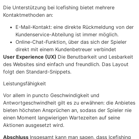
Die Unterstützung bei Icefishing bietet mehrere
Kontaktmethoden an:
E-Mail-Kontakt: eine direkte Rückmeldung von der
Kundenservice-Abteilung ist immer möglich.
Online-Chat-Funktion, über das sich der Spieler
direkt mit einem Kundenbetreuer verbindet
User Experience (UX)
Die Benutbarkeit und Lesbarkeit
des Websites sind einfach und freundlich. Das Layout
folgt den Standard-Snippets.
Leistungsfähigkeit
Vor allem in puncto Geschwindigkeit und
Antwortgeschwindheit gilt es zu erwähnen: die Anbietes
bieten höchsten Ansprüchen an, sodass der Spieler nie
einen Moment langwierigen Wartezeiten auf seine
Aktionen ausgesetzt wird.
Abschluss
Insgesamt kann man sagen, dass Icefishing