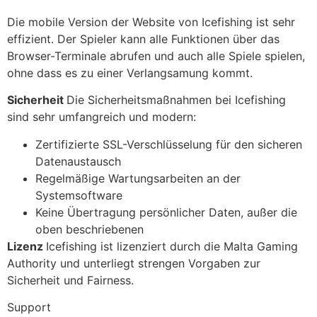
Die mobile Version der Website von Icefishing ist sehr
effizient. Der Spieler kann alle Funktionen über das
Browser-Terminale abrufen und auch alle Spiele spielen,
ohne dass es zu einer Verlangsamung kommt.
Sicherheit
Die Sicherheitsmaßnahmen bei Icefishing
sind sehr umfangreich und modern:
Zertifizierte SSL-Verschlüsselung für den sicheren
Datenaustausch
Regelmäßige Wartungsarbeiten an der
Systemsoftware
Keine Übertragung persönlicher Daten, außer die
oben beschriebenen
Lizenz
Icefishing ist lizenziert durch die Malta Gaming
Authority und unterliegt strengen Vorgaben zur
Sicherheit und Fairness.
Support