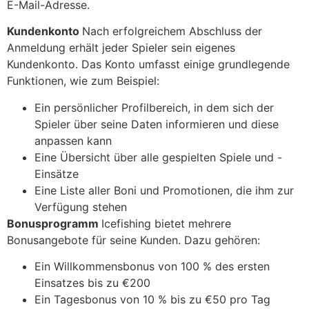
E-Mail-Adresse.
Kundenkonto
Nach erfolgreichem Abschluss der
Anmeldung erhält jeder Spieler sein eigenes
Kundenkonto. Das Konto umfasst einige grundlegende
Funktionen, wie zum Beispiel:
Ein persönlicher Profilbereich, in dem sich der
Spieler über seine Daten informieren und diese
anpassen kann
Eine Übersicht über alle gespielten Spiele und -
Einsätze
Eine Liste aller Boni und Promotionen, die ihm zur
Verfügung stehen
Bonusprogramm
Icefishing bietet mehrere
Bonusangebote für seine Kunden. Dazu gehören:
Ein Willkommensbonus von 100 % des ersten
Einsatzes bis zu €200
Ein Tagesbonus von 10 % bis zu €50 pro Tag