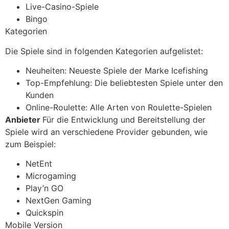
Live-Casino-Spiele
Bingo
Kategorien
Die Spiele sind in folgenden Kategorien aufgelistet:
Neuheiten: Neueste Spiele der Marke Icefishing
Top-Empfehlung: Die beliebtesten Spiele unter den
Kunden
Online-Roulette: Alle Arten von Roulette-Spielen
Anbieter
Für die Entwicklung und Bereitstellung der
Spiele wird an verschiedene Provider gebunden, wie
zum Beispiel:
NetEnt
Microgaming
Play’n GO
NextGen Gaming
Quickspin
Mobile Version