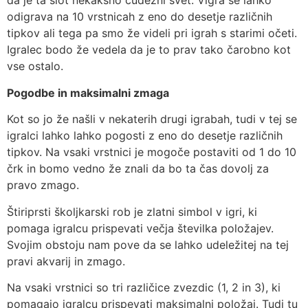
da je ta slot nekakšno čudežni svet. Vigra se lahko
odigrava na 10 vrstnicah z eno do desetje različnih
tipkov ali tega pa smo že videli pri igrah s starimi očeti.
Igralec bodo že vedela da je to prav tako čarobno kot
vse ostalo.
Pogodbe in maksimalni zmaga
Kot so jo že našli v nekaterih drugi igrabah, tudi v tej se
igralci lahko lahko pogosti z eno do desetje različnih
tipkov. Na vsaki vrstnici je mogoče postaviti od 1 do 10
črk in bomo vedno že znali da bo ta čas dovolj za
pravo zmago.
Štiriprsti školjkarski rob je zlatni simbol v igri, ki
pomaga igralcu prispevati večja številka položajev.
Svojim obstoju nam pove da se lahko udeležitej na tej
pravi akvarij in zmago.
Na vsaki vrstnici so tri različice zvezdic (1, 2 in 3), ki
pomagajo igralcu prispevati maksimalni položaj. Tudi tu