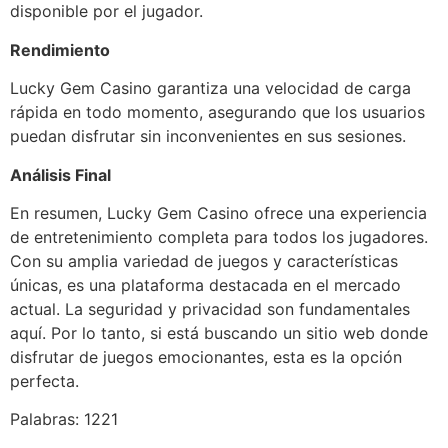
disponible por el jugador.
Rendimiento
Lucky Gem Casino garantiza una velocidad de carga
rápida en todo momento, asegurando que los usuarios
puedan disfrutar sin inconvenientes en sus sesiones.
Análisis Final
En resumen, Lucky Gem Casino ofrece una experiencia
de entretenimiento completa para todos los jugadores.
Con su amplia variedad de juegos y características
únicas, es una plataforma destacada en el mercado
actual. La seguridad y privacidad son fundamentales
aquí. Por lo tanto, si está buscando un sitio web donde
disfrutar de juegos emocionantes, esta es la opción
perfecta.
Palabras: 1221