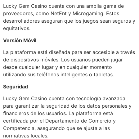
Lucky Gem Casino cuenta con una amplia gama de
proveedores, como NetEnt y Microgaming. Estos
desarrolladores aseguran que los juegos sean seguros y
equitativos.
Versión Móvil
La plataforma está diseñada para ser accesible a través
de dispositivos móviles. Los usuarios pueden jugar
desde cualquier lugar y en cualquier momento
utilizando sus teléfonos inteligentes o tabletas.
Seguridad
Lucky Gem Casino cuenta con tecnología avanzada
para garantizar la seguridad de los datos personales y
financieros de los usuarios. La plataforma está
certificada por el Departamento de Comercio y
Competencia, asegurando que se ajusta a las
normativas locales.