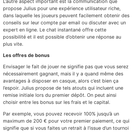
L’autre aspect important est la communication que
propose Julius pour une expérience utilisateur riche,
dans laquelle les joueurs peuvent facilement obtenir des
conseils sur leur compte par email ou discuter avec un
expert en ligne. Le chat instantané offre cette
possibilité et il est possible d’obtenir une réponse au
plus vite.
Les offres de bonus
Envisager le fait de jouer ne signifie pas que vous serez
nécessairement gagnant, mais il y a quand même des
avantages à disposer en casque, alors c’est bien ça
l’espoir. Julius propose de tels atouts qui incluent une
remise initiale lors du premier dépôt. On peut ainsi
choisir entre les bonus sur les frais et le capital.
Par exemple, vous pouvez recevoir 100% jusqu’à un
maximum de 200 € pour votre premier paiement, ce qui
signifie que si vous faites un retrait à l’issue d’un tournoi