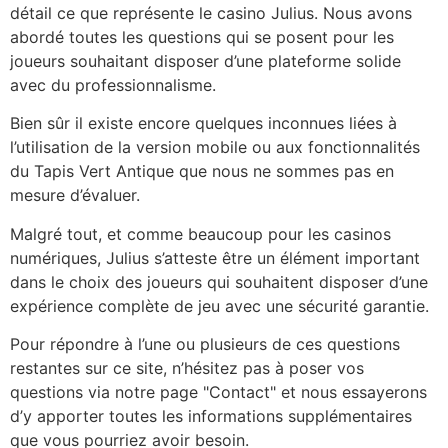
détail ce que représente le casino Julius. Nous avons
abordé toutes les questions qui se posent pour les
joueurs souhaitant disposer d’une plateforme solide
avec du professionnalisme.
Bien sûr il existe encore quelques inconnues liées à
l’utilisation de la version mobile ou aux fonctionnalités
du Tapis Vert Antique que nous ne sommes pas en
mesure d’évaluer.
Malgré tout, et comme beaucoup pour les casinos
numériques, Julius s’atteste être un élément important
dans le choix des joueurs qui souhaitent disposer d’une
expérience complète de jeu avec une sécurité garantie.
Pour répondre à l’une ou plusieurs de ces questions
restantes sur ce site, n’hésitez pas à poser vos
questions via notre page "Contact" et nous essayerons
d’y apporter toutes les informations supplémentaires
que vous pourriez avoir besoin.