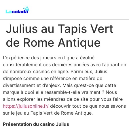
Julius au Tapis Vert
de Rome Antique
L’expérience des joueurs en ligne a évolué
considérablement ces dernières années avec l’apparition
de nombreux casinos en ligne. Parmi eux, Julius
s’impose comme une référence en matière de
divertissement et d’enjeux. Mais qu’est-ce que cette
marque à quoi elle ressemble-t-elle vraiment ? Nous
allons explorer les méandres de ce site pour vous faire
https://juliusonline.fr/
découvrir tout ce que nous savons
sur le jeu au Tapis Vert de Rome Antique.
Présentation du casino Julius