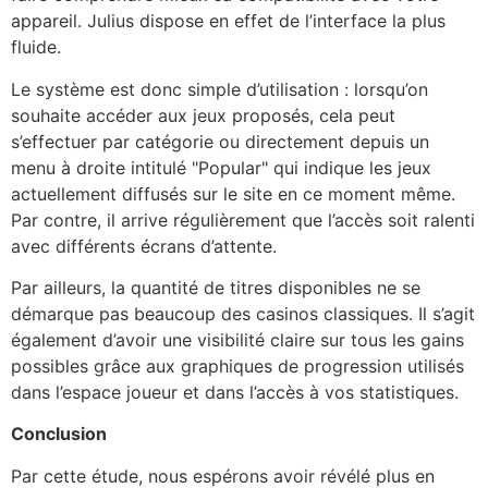
appareil. Julius dispose en effet de l’interface la plus
fluide.
Le système est donc simple d’utilisation : lorsqu’on
souhaite accéder aux jeux proposés, cela peut
s’effectuer par catégorie ou directement depuis un
menu à droite intitulé "Popular" qui indique les jeux
actuellement diffusés sur le site en ce moment même.
Par contre, il arrive régulièrement que l’accès soit ralenti
avec différents écrans d’attente.
Par ailleurs, la quantité de titres disponibles ne se
démarque pas beaucoup des casinos classiques. Il s’agit
également d’avoir une visibilité claire sur tous les gains
possibles grâce aux graphiques de progression utilisés
dans l’espace joueur et dans l’accès à vos statistiques.
Conclusion
Par cette étude, nous espérons avoir révélé plus en