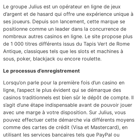
Le groupe Julius est un opérateur en ligne de jeux
d’argent et de hasard qui offre une expérience unique à
ses joueurs. Depuis son lancement, cette marque se
positionne comme un leader dans la concurrence de
nombreux autres casinos en ligne. Le site propose plus
de 1 000 titres différents issus du Tapis Vert de Rome
Antique, classiques tels que les slots et machines à
sous, poker, blackjack ou encore roulette.
Le processus d’enregistrement
Lorsqu’on parle pour la première fois d’un casino en
ligne, l’aspect le plus évident qui se démarque des
casinos traditionnels est bien sûr le dépôt de compte. Il
s’agit d’une étape indispensable avant de pouvoir jouer
avec une marge à votre disposition. Sur Julius, vous
pouvez effectuer cette démarche via différents moyens
comme des cartes de crédit (Visa et Mastercard), en
utilisant les services bancaires tels que PayPal ou