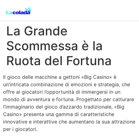
La Grande
Scommessa è la
Ruota del Fortuna
Il gioco delle macchine a gettoni «Big Casino» è
un’intricata combinazione di emozioni e strategia, che
offre ai giocatori l’opportunità di immergersi in un
mondo di avventura e fortuna. Progettato per catturare
l’immaginario del gioco d’azzardo tradizionale, «Big
Casino» presenta una gamma di caratteristiche
innovative e interattive che aumentano la sua attrazione
per i giocatori.