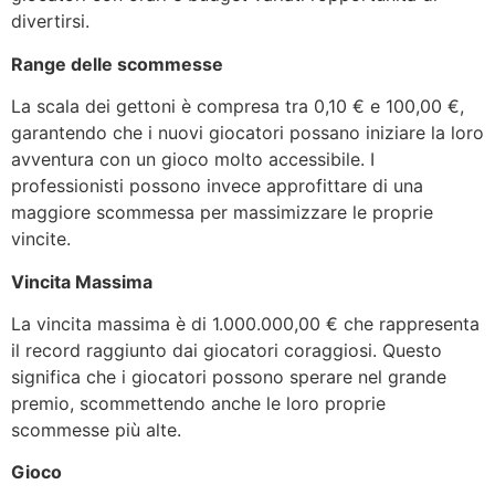
divertirsi.
Range delle scommesse
La scala dei gettoni è compresa tra 0,10 € e 100,00 €,
garantendo che i nuovi giocatori possano iniziare la loro
avventura con un gioco molto accessibile. I
professionisti possono invece approfittare di una
maggiore scommessa per massimizzare le proprie
vincite.
Vincita Massima
La vincita massima è di 1.000.000,00 € che rappresenta
il record raggiunto dai giocatori coraggiosi. Questo
significa che i giocatori possono sperare nel grande
premio, scommettendo anche le loro proprie
scommesse più alte.
Gioco