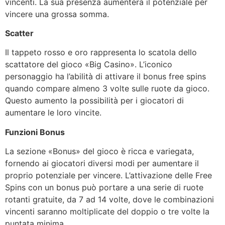
vincenti. La sua presenza aumenterà il potenziale per
vincere una grossa somma.
Scatter
Il tappeto rosso e oro rappresenta lo scatola dello
scattatore del gioco «Big Casino». L’iconico
personaggio ha l’abilità di attivare il bonus free spins
quando compare almeno 3 volte sulle ruote da gioco.
Questo aumento la possibilità per i giocatori di
aumentare le loro vincite.
Funzioni Bonus
La sezione «Bonus» del gioco è ricca e variegata,
fornendo ai giocatori diversi modi per aumentare il
proprio potenziale per vincere. L’attivazione delle Free
Spins con un bonus può portare a una serie di ruote
rotanti gratuite, da 7 ad 14 volte, dove le combinazioni
vincenti saranno moltiplicate del doppio o tre volte la
puntata minima.