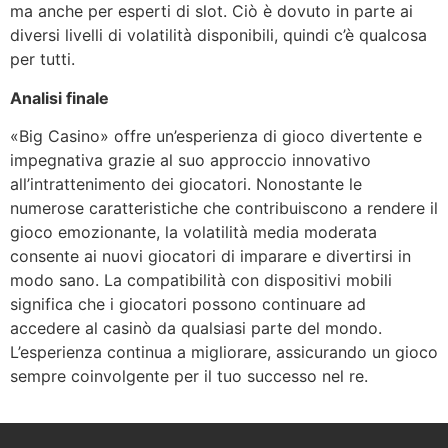
ma anche per esperti di slot. Ciò è dovuto in parte ai
diversi livelli di volatilità disponibili, quindi c’è qualcosa
per tutti.
Analisi finale
«Big Casino» offre un’esperienza di gioco divertente e
impegnativa grazie al suo approccio innovativo
all’intrattenimento dei giocatori. Nonostante le
numerose caratteristiche che contribuiscono a rendere il
gioco emozionante, la volatilità media moderata
consente ai nuovi giocatori di imparare e divertirsi in
modo sano. La compatibilità con dispositivi mobili
significa che i giocatori possono continuare ad
accedere al casinò da qualsiasi parte del mondo.
L’esperienza continua a migliorare, assicurando un gioco
sempre coinvolgente per il tuo successo nel re.