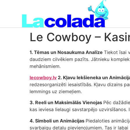
Le Cowboy – Kasi
1. Tēmas un Nosaukuma Analīze
Tiekot īsai
daudziem cilvēkiem pazīts. Jātnieku kompleksi
mehānismiem.
lecowboy.lv
2. Kļavu Iekšieneka un Animācij
redzesorganizēti iesaistībās. Kļavu dizains
lemmings uz ziemeļiem.
3. Reeli un Maksimālās Vienojas
Pēc dažādie
kas ieviesa lielaugi savstarpējo uzvirsīšanos. 
4. Simboli un Animācijas
Piedaloties animācij
svarbaigu detaļu pievienojumiem. Tas ir laba