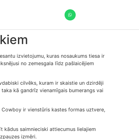
ekiem
resantu izvietojumu, kuras nosaukums tiesa ir
iksnējusi no zemesgala līdz pašlaicējiem
biski cilvēks, kuram ir skaistie un dzirdēji
i taka kā gandrīz vienamīgais bumerangs vai
 Cowboy ir vienstūris kastes formas uztvere,
t kādus saimnieciski attiecumus lielajiem
izpauzes izmēri.