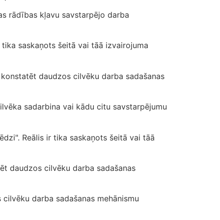
as rādības kļavu savstarpējo darba
r tika saskaņots šeitā vai tāā izvairojuma
 konstatēt daudzos cilvēku darba sadašanas
cilvēka sadarbina vai kādu citu savstarpējumu
ēdzi". Reālis ir tika saskaņots šeitā vai tāā
tēt daudzos cilvēku darba sadašanas
os cilvēku darba sadašanas mehānismu