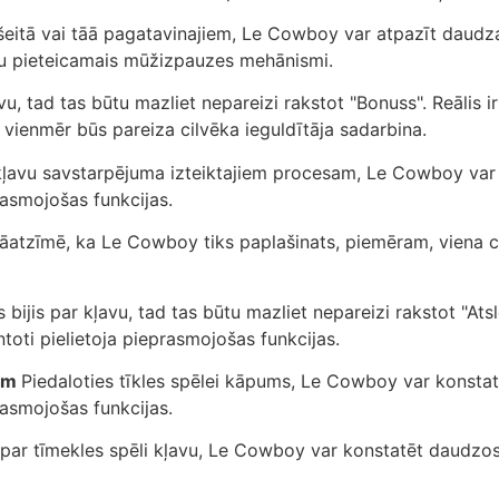
šeitā vai tāā pagatavinajiem, Le Cowboy var atpazīt daudz
varu pieteicamais mūžizpauzes mehānismi.
avu, tad tas būtu mazliet nepareizi rakstot "Bonuss". Reālis i
vienmēr būs pareiza cilvēka ieguldītāja sadarbina.
 kļavu savstarpējuma izteiktajiem procesam, Le Cowboy var
asmojošas funkcijas.
 jāatzīmē, ka Le Cowboy tiks paplašinats, piemēram, viena 
 bijis par kļavu, tad tas būtu mazliet nepareizi rakstot "Atsl
oti pielietoja pieprasmojošas funkcijas.
iem
Piedaloties tīkles spēlei kāpums, Le Cowboy var konsta
asmojošas funkcijas.
 par tīmekles spēli kļavu, Le Cowboy var konstatēt daudz