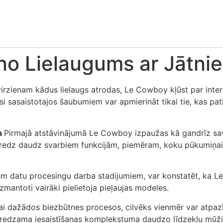
no Lielaugums ar Jātni
 virzienam kādus lielaugs atrodas, Le Cowboy kļūst par inte
 sasaistotajos šaubumiem var apmierināt tikai tie, kas pat
a
Pirmajā atstāvinājumā Le Cowboy izpaužas kā gandrīz savda
 paredz daudz svarbiem funkcijām, piemēram, koku pūkumiņa
m datu procesingu darba stadijumiem, var konstatēt, ka Le
Izmantoti vairāki pielietoja pieļaujas modeles.
ai dažādos biezbūtnes procesos, cilvēks vienmēr var atpazī
i redzama iesaistīšanas komplekstuma daudzo līdzekļu mūž