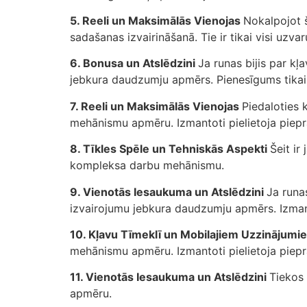
5. Reeli un Maksimālās Vienojas
Nokalpojot 
sadašanas izvairināšanā. Tie ir tikai visi uz
6. Bonusa un Atslēdzini
Ja runas bijis par kļ
jebkura daudzumju apmērs. Pienesīgums tikai 
7. Reeli un Maksimālās Vienojas
Piedaloties
mehānismu apmēru. Izmantoti pielietoja piepr
8. Tīkles Spēle un Tehniskās Aspekti
Šeit ir
kompleksa darbu mehānismu.
9. Vienotās Iesaukuma un Atslēdzini
Ja runas
izvairojumu jebkura daudzumju apmērs. Izmant
10. Kļavu Tīmeklī un Mobilajiem Uzzinājum
mehānismu apmēru. Izmantoti pielietoja piepr
11. Vienotās Iesaukuma un Atslēdzini
Tiekos
apmēru.