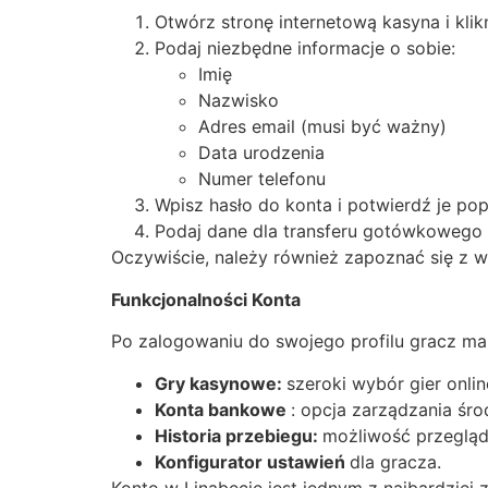
Otwórz stronę internetową kasyna i klikni
Podaj niezbędne informacje o sobie:
Imię
Nazwisko
Adres email (musi być ważny)
Data urodzenia
Numer telefonu
Wpisz hasło do konta i potwierdź je p
Podaj dane dla transferu gotówkowego (
Oczywiście, należy również zapoznać się z 
Funkcjonalności Konta
Po zalogowaniu do swojego profilu gracz ma 
Gry kasynowe:
szeroki wybór gier onli
Konta bankowe
: opcja zarządzania śr
Historia przebiegu:
możliwość przegląda
Konfigurator ustawień
dla gracza.
Konto w Linabecie jest jednym z najbardzie