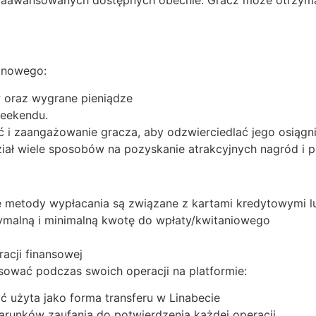
a nowego:
w oraz wygrane pieniądze
weekendu.
ć i zaangażowanie gracza, aby odzwierciedlać jego osiągni
ał wiele sposobów na pozyskanie atrakcyjnych nagród i pr
e metody wypłacania są związane z kartami kredytowymi lu
symalną i minimalną kwotę do wpłaty/kwitaniowego
racji finansowej
sować podczas swoich operacji na platformie:
użyta jako forma transferu w Linabecie
runków zaufania do potwierdzenia każdej operacji