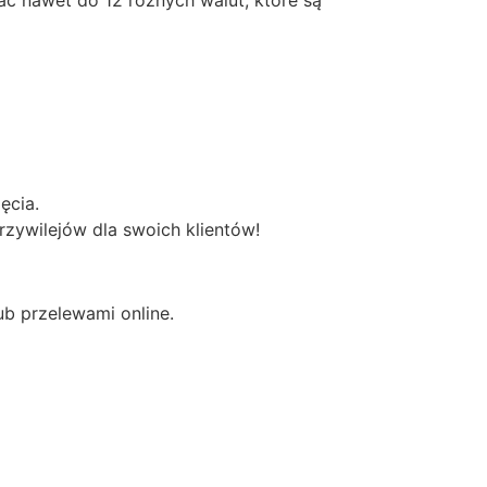
ęcia.
zywilejów dla swoich klientów!
b przelewami online.