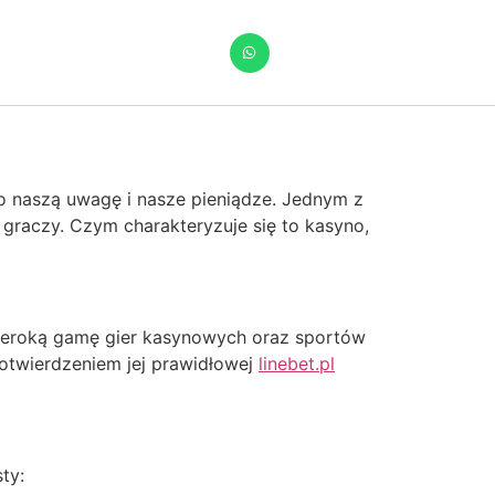
 o naszą uwagę i nasze pieniądze. Jednym z
 graczy. Czym charakteryzuje się to kasyno,
szeroką gamę gier kasynowych oraz sportów
potwierdzeniem jej prawidłowej
linebet.pl
ty: