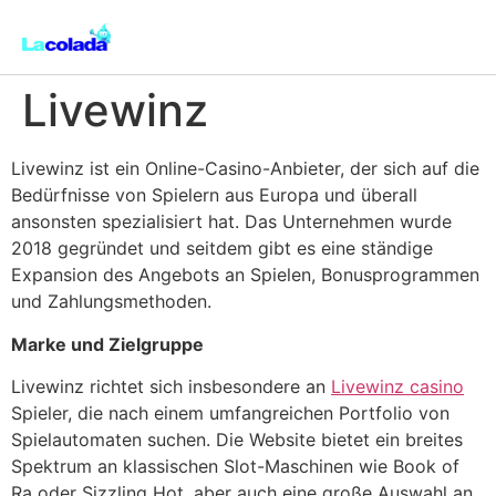
Livewinz
Livewinz ist ein Online-Casino-Anbieter, der sich auf die
Bedürfnisse von Spielern aus Europa und überall
ansonsten spezialisiert hat. Das Unternehmen wurde
2018 gegründet und seitdem gibt es eine ständige
Expansion des Angebots an Spielen, Bonusprogrammen
und Zahlungsmethoden.
Marke und Zielgruppe
Livewinz richtet sich insbesondere an
Livewinz casino
Spieler, die nach einem umfangreichen Portfolio von
Spielautomaten suchen. Die Website bietet ein breites
Spektrum an klassischen Slot-Maschinen wie Book of
Ra oder Sizzling Hot, aber auch eine große Auswahl an