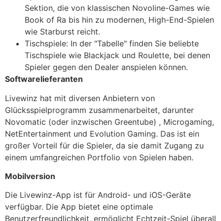
Sektion, die von klassischen Novoline-Games wie
Book of Ra bis hin zu modernen, High-End-Spielen
wie Starburst reicht.
Tischspiele: In der "Tabelle" finden Sie beliebte
Tischspiele wie Blackjack und Roulette, bei denen
Spieler gegen den Dealer anspielen können.
Softwarelieferanten
Livewinz hat mit diversen Anbietern von
Glücksspielprogramm zusammenarbeitet, darunter
Novomatic (oder inzwischen Greentube) , Microgaming,
NetEntertainment und Evolution Gaming. Das ist ein
großer Vorteil für die Spieler, da sie damit Zugang zu
einem umfangreichen Portfolio von Spielen haben.
Mobilversion
Die Livewinz-App ist für Android- und iOS-Geräte
verfügbar. Die App bietet eine optimale
Benutzerfreundlichkeit, ermöglicht Echtzeit-Spiel überall