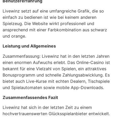
Benutzererfahrung
Livewinz setzt auf eine umfangreiche Grafik, die so
einfach zu bedienen ist wie bei keinem anderen
Spielzeug. Die Website wirkt professionell und
ansprechend mit einer Farbkombination aus schwarz
und orange.
Leistung und Allgemeines
Zusammenfassung: Livewinz hat in den letzten Jahren
einen enormen Aufwuchs erlebt. Das Online-Casino ist
bekannt für eine Vielzahl von Spielen, ein attraktives
Bonusprogramm und schnelle Zahlungsabwicklung. Es
bietet auch Live-Kurse mit echten Dealern, Tischspiele
und Spielautomaten sowie mobile App-Downloads.
Zusammenfassendes Fazit
Livewinz hat sich in der letzten Zeit zu einem
hochvertrauenswerten Glücksspielanbieter entwickelt.