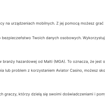
cy na urządzeniach mobilnych. Z jej pomocą możesz grać i
 o bezpieczeństwo Twoich danych osobowych. Wykorzystuj
 w branży hazardowej od Malti (MGA). To oznacza, że jest o
ania lub problem z korzystaniem Aviator Casino, możesz sk
ch graczy, którzy dzielą się swoimi doświadczeniami i po