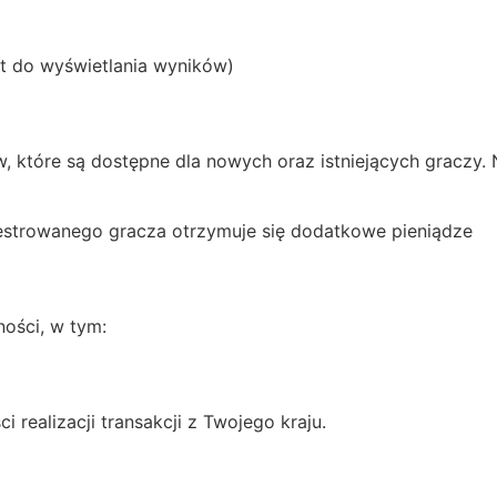
t do wyświetlania wyników)
, które są dostępne dla nowych oraz istniejących graczy. 
jestrowanego gracza otrzymuje się dodatkowe pieniądze
ności, w tym:
 realizacji transakcji z Twojego kraju.