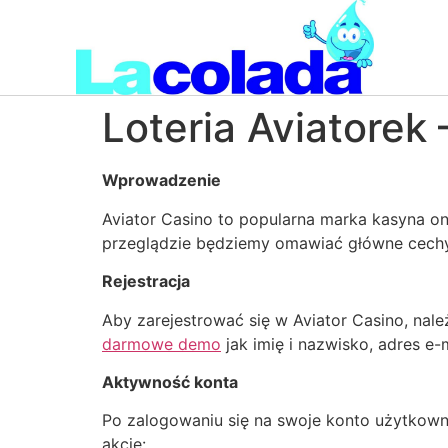
Loteria Aviatorek
Wprowadzenie
Aviator Casino to popularna marka kasyna on
przeglądzie będziemy omawiać główne cechy t
Rejestracja
Aby zarejestrować się w Aviator Casino, nal
darmowe demo
jak imię i nazwisko, adres e-
Aktywność konta
Po zalogowaniu się na swoje konto użytkown
akcje: