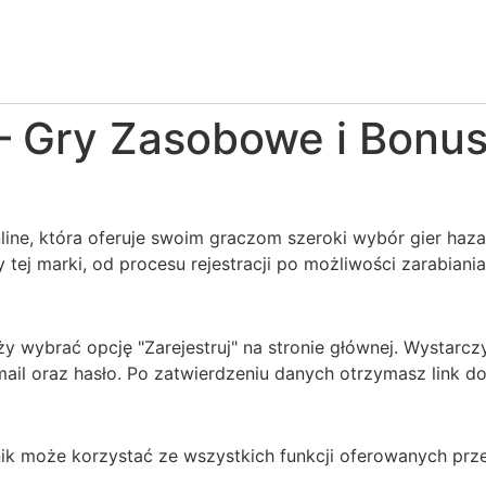
 – Gry Zasobowe i Bonu
line, która oferuje swoim graczom szeroki wybór gier ha
ej marki, od procesu rejestracji po możliwości zarabiania
eży wybrać opcję "Zarejestruj" na stronie głównej. Wystar
mail oraz hasło. Po zatwierdzeniu danych otrzymasz link d
ik może korzystać ze wszystkich funkcji oferowanych prze