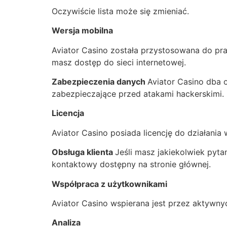
Oczywiście lista może się zmieniać.
Wersja mobilna
Aviator Casino została przystosowana do pra
masz dostęp do sieci internetowej.
Zabezpieczenia danych
Aviator Casino dba
zabezpieczające przed atakami hackerskimi.
Licencja
Aviator Casino posiada licencję do działania
Obsługa klienta
Jeśli masz jakiekolwiek pyt
kontaktowy dostępny na stronie głównej.
Współpraca z użytkownikami
Aviator Casino wspierana jest przez aktywny
Analiza