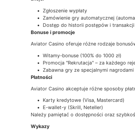
Zgłoszenie wypłaty
Zamówienie gry automatycznej (automa
Dostęp do historii postępów i transakcji
Bonuse i promocje
Aviator Casino oferuje różne rodzaje bonusów
Witamy-bonuse (100% do 1000 zł)
Promocja "Rekrutacja" – za każdego re
Zabawna gry ze specjalnymi nagrodami
Płatności
Aviator Casino akceptuje różne sposoby płat
Karty kredytowe (Visa, Mastercard)
E-wallet-y (Skrill, Neteller)
Należy pamiętać o dostępności oraz szybkości
Wykazy