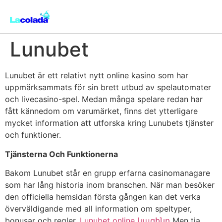
Lunubet
Lunubet är ett relativt nytt online kasino som har
uppmärksammats för sin brett utbud av spelautomater
och livecasino-spel. Medan många spelare redan har
fått kännedom om varumärket, finns det ytterligare
mycket information att utforska kring Lunubets tjänster
och funktioner.
Tjänsterna Och Funktionerna
Bakom Lunubet står en grupp erfarna casinomanagare
som har lång historia inom branschen. När man besöker
den officiella hemsidan första gången kan det verka
överväldigande med all information om speltyper,
bonusar och regler.
Lunubet online կազինո
Men tja,