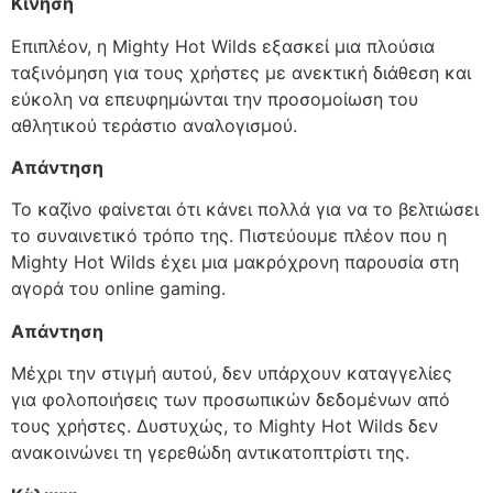
Κίνηση
Επιπλέον, η Mighty Hot Wilds εξασκεί μια πλούσια
ταξινόμηση για τους χρήστες με ανεκτική διάθεση και
εύκολη να επευφημώνται την προσομοίωση του
αθλητικού τεράστιο αναλογισμού.
Απάντηση
Το καζίνο φαίνεται ότι κάνει πολλά για να το βελτιώσει
το συναινετικό τρόπο της. Πιστεύουμε πλέον που η
Mighty Hot Wilds έχει μια μακρόχρονη παρουσία στη
αγορά του online gaming.
Απάντηση
Μέχρι την στιγμή αυτού, δεν υπάρχουν καταγγελίες
για φολοποιήσεις των προσωπικών δεδομένων από
τους χρήστες. Δυστυχώς, το Mighty Hot Wilds δεν
ανακοινώνει τη γερεθώδη αντικατοπτρίστι της.