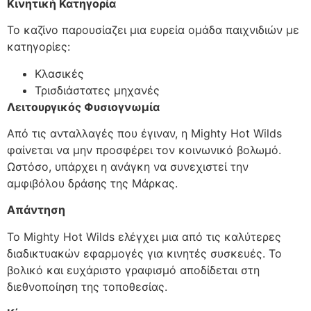
Κινητική Κατηγορία
Το καζίνο παρουσίαζει μια ευρεία ομάδα παιχνιδιών με
κατηγορίες:
Κλασικές
Τρισδιάστατες μηχανές
Λειτουργικός Φυσιογνωμία
Από τις ανταλλαγές που έγιναν, η Mighty Hot Wilds
φαίνεται να μην προσφέρει τον κοινωνικό βολωμό.
Ωστόσο, υπάρχει η ανάγκη να συνεχιστεί την
αμφιβόλου δράσης της Μάρκας.
Απάντηση
Το Mighty Hot Wilds ελέγχει μια από τις καλύτερες
διαδικτυακών εφαρμογές για κινητές συσκευές. Το
βολικό και ευχάριστο γραφισμό αποδίδεται στη
διεθνοποίηση της τοποθεσίας.