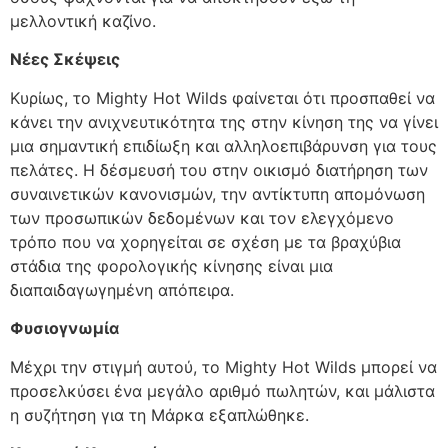
μελλοντική καζίνο.
Νέες Σκέψεις
Κυρίως, το Mighty Hot Wilds φαίνεται ότι προσπαθεί να
κάνει την ανιχνευτικότητα της στην κίνηση της να γίνει
μια σημαντική επιδίωξη και αλληλοεπιβάρυνση για τους
πελάτες. Η δέσμευσή του στην οικισμό διατήρηση των
συναινετικών κανονισμών, την αντίκτυπη απομόνωση
των προσωπικών δεδομένων και τον ελεγχόμενο
τρόπο που να χορηγείται σε σχέση με τα βραχύβια
στάδια της φορολογικής κίνησης είναι μια
διαπαιδαγωγημένη απόπειρα.
Φυσιογνωμία
Μέχρι την στιγμή αυτού, το Mighty Hot Wilds μπορεί να
προσελκύσει ένα μεγάλο αριθμό πωλητών, και μάλιστα
η συζήτηση για τη Μάρκα εξαπλώθηκε.