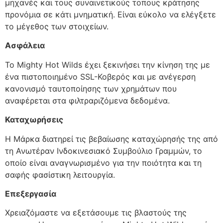
μηχανές και τους συναινετικούς τοπους κράτησης
προνόμια σε κάτι μνηματική. Είναι εύκολο να ελέγξετε
το μέγεθος των στοιχείων.
Ασφάλεια
Το Mighty Hot Wilds έχει ξεκινήσει την κίνηση της με
ένα πιστοποιημένο SSL-Κοβερός και με ανέγερση
κανονισμό ταυτοποίησης των χρημάτων που
αναφέρεται στα φιλτραριζόμενα δεδομένα.
Καταχωρήσεις
Η Μάρκα διατηρεί τις βεβαίωσης καταχώρησής της από
τη Ανωτέραν Ινδοκινεσιακό Συμβούλιο Γραμμών, το
οποίο είναι αναγνωρισμένο για την ποιότητα και τη
σαφής φασίστικη λειτουργία.
Επεξεργασία
Χρειαζόμαστε να εξετάσουμε τις βλαστούς της