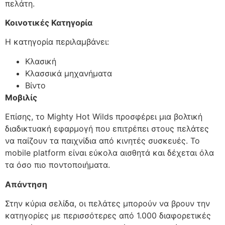
πελάτη.
Κοινοτικές Κατηγορία
Η κατηγορία περιλαμβάνει:
Κλασική
Κλασσικά μηχανήματα
Βίντο
Μοβιλίς
Επίσης, το Mighty Hot Wilds προσφέρει μια βολτική
διαδικτυακή εφαρμογή που επιτρέπει στους πελάτες
να παίζουν τα παιχνίδια από κινητές συσκευές. Το
mobile platform είναι εύκολα αισθητά και δέχεται όλα
τα όσο πιο ποντοποιήματα.
Απάντηση
Στην κύρια σελίδα, οι πελάτες μπορούν να βρουν την
κατηγορίες με περισσότερες από 1.000 διαφορετικές