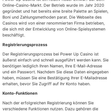
Online-Casino-Markt. Der Betrieb wurde im Jahr 2020
gegründet und hat bereits eine breite Palette an Spielen,
Boni und Zahlungsmethoden parat. Die Webseite des
Casinos wird von einer renommierten Firma betrieben,
die sich mit der Entwicklung von Online-Spielsystemen
beschäftigt.
Registrierungsprozess
Der Registrierungsprozess bei Power Up Casino ist
äußerst einfach und schnell ausgeführt werden kann. Sie
benötigen lediglich Ihren Namen, Ihre E-Mail-Adresse
und ein Passwort. Nachdem Sie diese Daten eingegeben
haben, müssen Sie eine Bestätigung Ihrer E-Mailadresse
erhalten, bevor Sie Zugriff auf Ihr Konto haben.
Konto-Funktionen
Nach der erfolgreichen Registrierung können Sie
verschiedene Funktionen nutzen. Dazu gehören die