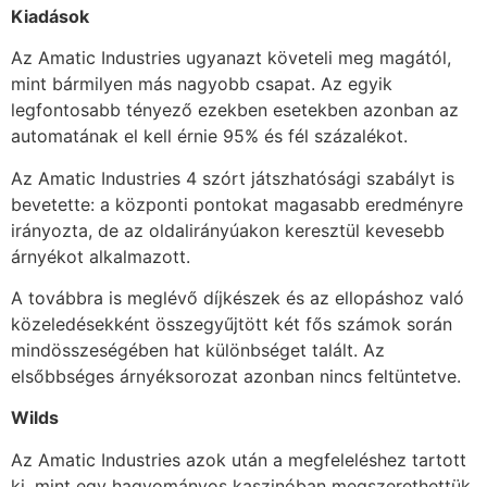
Kiadások
Az Amatic Industries ugyanazt követeli meg magától,
mint bármilyen más nagyobb csapat. Az egyik
legfontosabb tényező ezekben esetekben azonban az
automatának el kell érnie 95% és fél százalékot.
Az Amatic Industries 4 szórt játszhatósági szabályt is
bevetette: a központi pontokat magasabb eredményre
irányozta, de az oldalirányúakon keresztül kevesebb
árnyékot alkalmazott.
A továbbra is meglévő díjkészek és az ellopáshoz való
közeledésekként összegyűjtött két fős számok során
mindösszeségében hat különbséget talált. Az
elsőbbséges árnyéksorozat azonban nincs feltüntetve.
Wilds
Az Amatic Industries azok után a megfeleléshez tartott
ki, mint egy hagyományos kaszinóban megszerethettük.