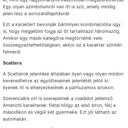
Egy olyan szimbólumról van itt is szó, amely mindig
jelen lesz a sorozatállapításnál.
Ezt a karaktert bevonják bármilyen kombinációba úgy
is, hogy megjelölni fogja az őt tartalmazó háromszög.
Amikor egy másik kategória megtörténik vele
összeegyeztethetőségben, akkor ez a karakter szintén
felmerül.
Scatters
A Scatterok jelentése általában ilyen vagy olyan módon
keveredhetve az együtteseinek jelenlétét jelöli ki.
Ilyenek itt is elhelyezkednek a párhuzamos sírokon.
Szerencsére ott is szerepelnek a családot jellemző
Amatichi karakterek: fiatal hölgy az első síron, férj a
másodikon és végül két gyermeke. Ezt jól látható az
automatán.