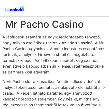
Mr Pacho Casino
A játékosok számára az egyik legfontosabb tényező,
hogy milyen családhoz tartozik az adott kaszinó. A Mr
Pacho Casino ugyanis az Amatic Industries csapatához
tartozik, amelynek hírneve a stabil és megbízható
termékekre épül. Az 1993-ban alapított cég számos
éven átívelő kapcsolatban áll klienjei, játékfejlesztőkkel
és partnereikkel egyaránt.
A Mr Pacho slot a klasszikus Amatic stílusú videóslot,
melyet tökéletesen bemutat az alapvető elemekből álló
család. A képen látható karakter, egy aranyozott
kancsót hordozó fiatalember, úgy néz ki, mintha egy
régi szecessziós festményből lettek volna átvetítve a