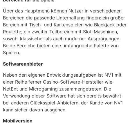
Über das Hauptmenü können Nutzer in verschiedenen
Bereichen die passende Unterhaltung finden: ein großer
Bereich mit Tisch- und Kartenspielen wie Blackjack oder
Roulette; ein zweiter Teilbereich mit Slot-Maschinen,
sowohl klassischer als auch moderner Ausprägungen.
Beide Bereiche bieten eine umfangreiche Palette von
Spielen.
Softwareanbieter
Neben den eigenen Entwicklungsaufgaben ist NV1 mit
einer Reihe ferner Casino-Software-Hersteller wie
NetEnt und Microgaming zusammengetreten. Die
Verwendung dieser Software hat sich bereits bewährt
bei anderen Glücksspiel-Anbietern, der Kunde von NV1
kann sicher davon ausgehen.
Mobilversion