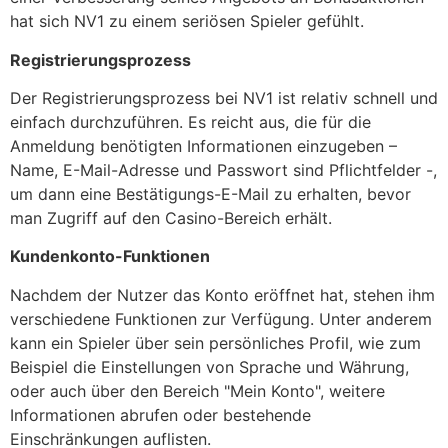
hat sich NV1 zu einem seriösen Spieler gefühlt.
Registrierungsprozess
Der Registrierungsprozess bei NV1 ist relativ schnell und
einfach durchzuführen. Es reicht aus, die für die
Anmeldung benötigten Informationen einzugeben –
Name, E-Mail-Adresse und Passwort sind Pflichtfelder -,
um dann eine Bestätigungs-E-Mail zu erhalten, bevor
man Zugriff auf den Casino-Bereich erhält.
Kundenkonto-Funktionen
Nachdem der Nutzer das Konto eröffnet hat, stehen ihm
verschiedene Funktionen zur Verfügung. Unter anderem
kann ein Spieler über sein persönliches Profil, wie zum
Beispiel die Einstellungen von Sprache und Währung,
oder auch über den Bereich "Mein Konto", weitere
Informationen abrufen oder bestehende
Einschränkungen auflisten.