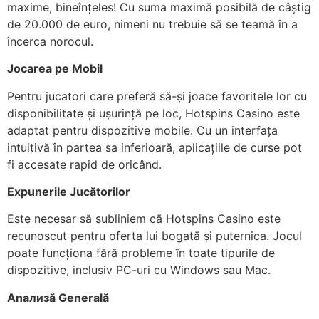
maxime, bineînțeles! Cu suma maximă posibilă de câștig
de 20.000 de euro, nimeni nu trebuie să se teamă în a
încerca norocul.
Jocarea pe Mobil
Pentru jucatori care preferă să-și joace favoritele lor cu
disponibilitate și ușurință pe loc, Hotspins Casino este
adaptat pentru dispozitive mobile. Cu un interfața
intuitivă în partea sa inferioară, aplicațiile de curse pot
fi accesate rapid de oricând.
Expunerile Jucătorilor
Este necesar să subliniem că Hotspins Casino este
recunoscut pentru oferta lui bogată și puternica. Jocul
poate funcționa fără probleme în toate tipurile de
dispozitive, inclusiv PC-uri cu Windows sau Mac.
Anализă Generală