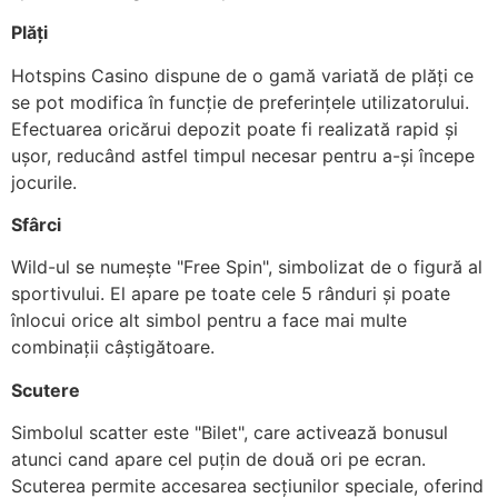
Plăți
Hotspins Casino dispune de o gamă variată de plăți ce
se pot modifica în funcție de preferințele utilizatorului.
Efectuarea oricărui depozit poate fi realizată rapid și
ușor, reducând astfel timpul necesar pentru a-și începe
jocurile.
Sfârci
Wild-ul se numește "Free Spin", simbolizat de o figură al
sportivului. El apare pe toate cele 5 rânduri și poate
înlocui orice alt simbol pentru a face mai multe
combinații câștigătoare.
Scutere
Simbolul scatter este "Bilet", care activează bonusul
atunci cand apare cel puțin de două ori pe ecran.
Scuterea permite accesarea secțiunilor speciale, oferind