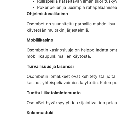
Rullispiellä katseltavan ilman suoritusk
Pokeripelien ja uusimpia rahapelaamiseen 
Ohjelmistovalikoima
Osombet on suunniteltu parhailla mahdollisuu
käytetään muitakin järjestelmiä.
Mobiilikasino
Osombetin kasinosivuja on helppo ladata omall
mobiilikaupunkimallien käytöstä.
Turvallisuus ja Lisenssi
Osombetin lomakkeet ovat kehitetyistä, joita 
kasinot yhteispeliavaimien käyttöön. Kuten pel
Tuettu Liiketoimintamuoto
OsomBet hyväksyy yhden sijaintivaltion pelaaja
Kokemustuki