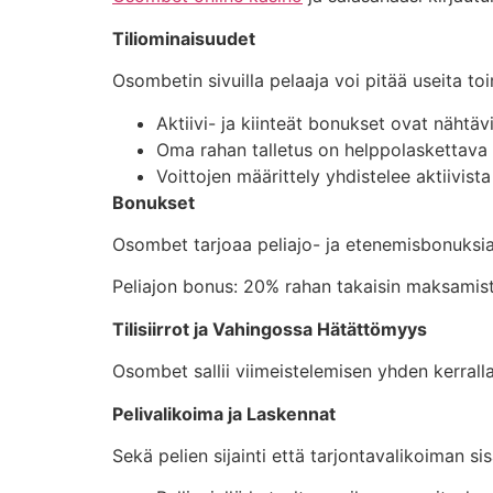
Tiliominaisuudet
Osombetin sivuilla pelaaja voi pitää useita toim
Aktiivi- ja kiinteät bonukset ovat nähtävi
Oma rahan talletus on helppolaskettava
Voittojen määrittely yhdistelee aktiivista
Bonukset
Osombet tarjoaa peliajo- ja etenemisbonuksia 
Peliajon bonus: 20% rahan takaisin maksamista 
Tilisiirrot ja Vahingossa Hätättömyys
Osombet sallii viimeistelemisen yhden kerralla
Pelivalikoima ja Laskennat
Sekä pelien sijainti että tarjontavalikoiman sis