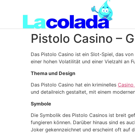
Pistolo Casino – G
Das Pistolo Casino ist ein Slot-Spiel, das vo
einer hohen Volatilität und einer Vielzahl an 
Thema und Design
Das Pistolo Casino hat ein kriminelles
Casino 
und detailreich gestaltet, mit einem moderne
Symbole
Die Symbolik des Pistolo Casinos ist breit ge
fungieren können. Darüber hinaus sind es auch
Joker gekennzeichnet und erscheint oft auf d