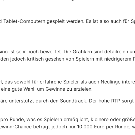
Tablet-Computern gespielt werden. Es ist also auch für Sp
ino ist sehr hoch bewertet. Die Grafiken sind detailreich un
den jedoch kritisch gesehen von Spielern mit niedrigerem 
l, das sowohl für erfahrene Spieler als auch Neulinge intere
 eine gute Wahl, um Gewinne zu erzielen.
äre unterstützt durch den Soundtrack. Der hohe RTP sorgt d
 pro Runde, was es Spielern ermöglicht, kleinere oder größ
inn-Chance beträgt jedoch nur 10.000 Euro per Runde, was