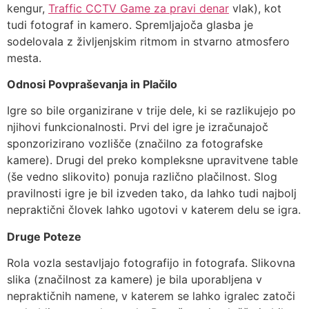
kengur,
Traffic CCTV Game za pravi denar
vlak), kot
tudi fotograf in kamero. Spremljajoča glasba je
sodelovala z življenjskim ritmom in stvarno atmosfero
mesta.
Odnosi Povpraševanja in Plačilo
Igre so bile organizirane v trije dele, ki se razlikujejo po
njihovi funkcionalnosti. Prvi del igre je izračunajoč
sponzorizirano vozlišče (značilno za fotografske
kamere). Drugi del preko kompleksne upravitvene table
(še vedno slikovito) ponuja različno plačilnost. Slog
pravilnosti igre je bil izveden tako, da lahko tudi najbolj
nepraktični človek lahko ugotovi v katerem delu se igra.
Druge Poteze
Rola vozla sestavljajo fotografijo in fotografa. Slikovna
slika (značilnost za kamere) je bila uporabljena v
nepraktičnih namene, v katerem se lahko igralec zatoči