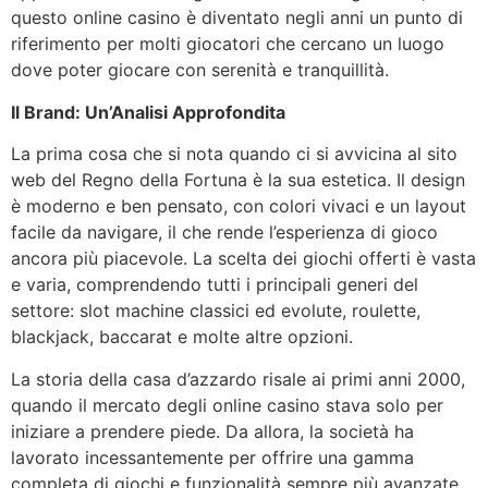
questo online casino è diventato negli anni un punto di
riferimento per molti giocatori che cercano un luogo
dove poter giocare con serenità e tranquillità.
Il Brand: Un’Analisi Approfondita
La prima cosa che si nota quando ci si avvicina al sito
web del Regno della Fortuna è la sua estetica. Il design
è moderno e ben pensato, con colori vivaci e un layout
facile da navigare, il che rende l’esperienza di gioco
ancora più piacevole. La scelta dei giochi offerti è vasta
e varia, comprendendo tutti i principali generi del
settore: slot machine classici ed evolute, roulette,
blackjack, baccarat e molte altre opzioni.
La storia della casa d’azzardo risale ai primi anni 2000,
quando il mercato degli online casino stava solo per
iniziare a prendere piede. Da allora, la società ha
lavorato incessantemente per offrire una gamma
completa di giochi e funzionalità sempre più avanzate.