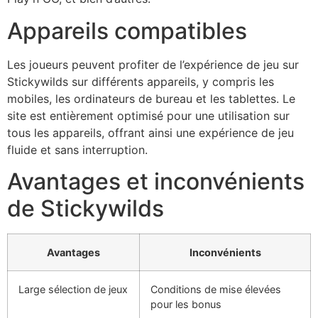
Appareils compatibles
Les joueurs peuvent profiter de l’expérience de jeu sur
Stickywilds sur différents appareils, y compris les
mobiles, les ordinateurs de bureau et les tablettes. Le
site est entièrement optimisé pour une utilisation sur
tous les appareils, offrant ainsi une expérience de jeu
fluide et sans interruption.
Avantages et inconvénients
de Stickywilds
Avantages
Inconvénients
Large sélection de jeux
Conditions de mise élevées
pour les bonus