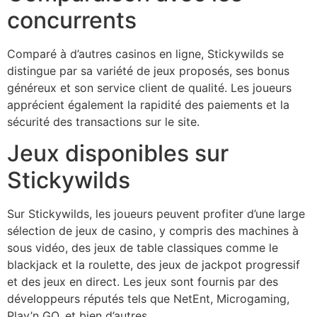
concurrents
Comparé à d’autres casinos en ligne, Stickywilds se
distingue par sa variété de jeux proposés, ses bonus
généreux et son service client de qualité. Les joueurs
apprécient également la rapidité des paiements et la
sécurité des transactions sur le site.
Jeux disponibles sur
Stickywilds
Sur Stickywilds, les joueurs peuvent profiter d’une large
sélection de jeux de casino, y compris des machines à
sous vidéo, des jeux de table classiques comme le
blackjack et la roulette, des jeux de jackpot progressif
et des jeux en direct. Les jeux sont fournis par des
développeurs réputés tels que NetEnt, Microgaming,
Play’n GO, et bien d’autres.