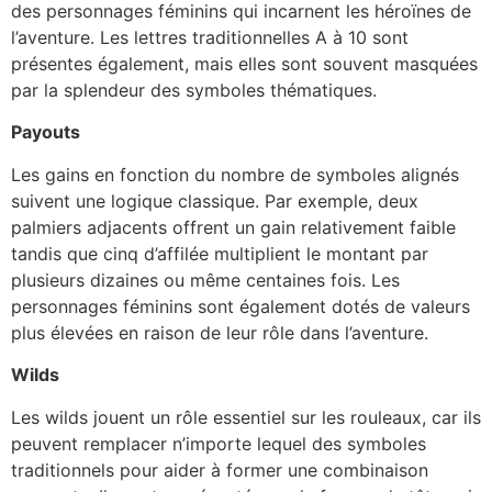
des personnages féminins qui incarnent les héroïnes de
l’aventure. Les lettres traditionnelles A à 10 sont
présentes également, mais elles sont souvent masquées
par la splendeur des symboles thématiques.
Payouts
Les gains en fonction du nombre de symboles alignés
suivent une logique classique. Par exemple, deux
palmiers adjacents offrent un gain relativement faible
tandis que cinq d’affilée multiplient le montant par
plusieurs dizaines ou même centaines fois. Les
personnages féminins sont également dotés de valeurs
plus élevées en raison de leur rôle dans l’aventure.
Wilds
Les wilds jouent un rôle essentiel sur les rouleaux, car ils
peuvent remplacer n’importe lequel des symboles
traditionnels pour aider à former une combinaison