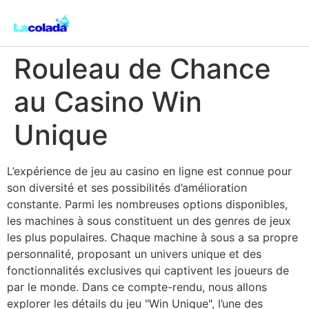
Rouleau de Chance
au Casino Win
Unique
L’expérience de jeu au casino en ligne est connue pour
son diversité et ses possibilités d’amélioration
constante. Parmi les nombreuses options disponibles,
les machines à sous constituent un des genres de jeux
les plus populaires. Chaque machine à sous a sa propre
personnalité, proposant un univers unique et des
fonctionnalités exclusives qui captivent les joueurs de
par le monde. Dans ce compte-rendu, nous allons
explorer les détails du jeu "Win Unique", l’une des