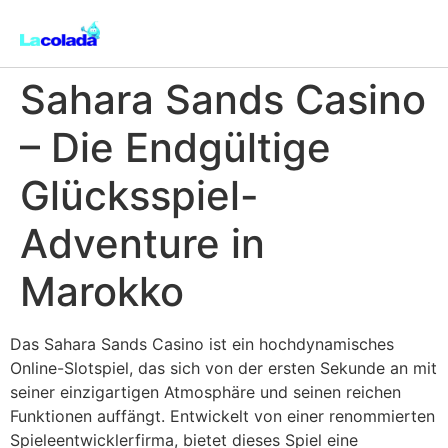
Sahara Sands Casino
– Die Endgültige
Glücksspiel-
Adventure in
Marokko
Das Sahara Sands Casino ist ein hochdynamisches
Online-Slotspiel, das sich von der ersten Sekunde an mit
seiner einzigartigen Atmosphäre und seinen reichen
Funktionen auffängt. Entwickelt von einer renommierten
Spieleentwicklerfirma, bietet dieses Spiel eine