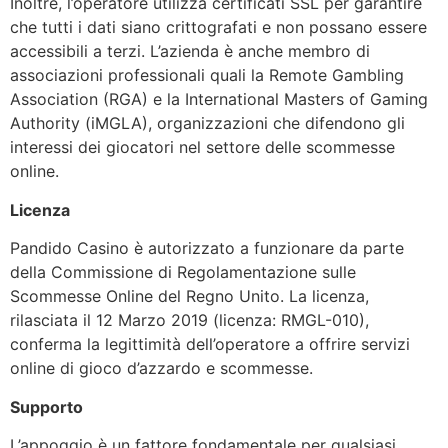
Inoltre, l’operatore utilizza certificati SSL per garantire
che tutti i dati siano crittografati e non possano essere
accessibili a terzi. L’azienda è anche membro di
associazioni professionali quali la Remote Gambling
Association (RGA) e la International Masters of Gaming
Authority (iMGLA), organizzazioni che difendono gli
interessi dei giocatori nel settore delle scommesse
online.
Licenza
Pandido Casino è autorizzato a funzionare da parte
della Commissione di Regolamentazione sulle
Scommesse Online del Regno Unito. La licenza,
rilasciata il 12 Marzo 2019 (licenza: RMGL-010),
conferma la legittimità dell’operatore a offrire servizi
online di gioco d’azzardo e scommesse.
Supporto
L’appoggio è un fattore fondamentale per qualsiasi