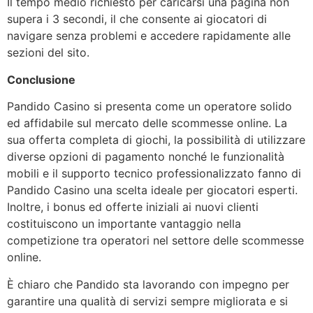
Il tempo medio richiesto per caricarsi una pagina non
supera i 3 secondi, il che consente ai giocatori di
navigare senza problemi e accedere rapidamente alle
sezioni del sito.
Conclusione
Pandido Casino si presenta come un operatore solido
ed affidabile sul mercato delle scommesse online. La
sua offerta completa di giochi, la possibilità di utilizzare
diverse opzioni di pagamento nonché le funzionalità
mobili e il supporto tecnico professionalizzato fanno di
Pandido Casino una scelta ideale per giocatori esperti.
Inoltre, i bonus ed offerte iniziali ai nuovi clienti
costituiscono un importante vantaggio nella
competizione tra operatori nel settore delle scommesse
online.
È chiaro che Pandido sta lavorando con impegno per
garantire una qualità di servizi sempre migliorata e si