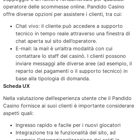
operatore delle scommesse online. Pandido Casino
offre diverse opzioni per assistere i clienti, tra cui:
Chat vivo: il cliente può accedere a supporto
tecnico in tempo reale attraverso una finestra di
chat aperta sul sito dell’operatore.
E-mail: la mail è un’altra modalità con cui
contattare lo staff del casinò. I clienti possono
inviare messaggi alle diverse aree (ad esempio, il
reparto dei pagamenti o il supporto tecnico) in
base alla tipologia di domanda.
Scheda UX
Nella valutazione dell’esperienza utente che il Pandido
Casino fornisce ai suoi clienti è importante considerare
aspetti quali:
Ingresso rapido e facile per i nuovi giocatori
Integrazione tra le funzionalità del sito, ad