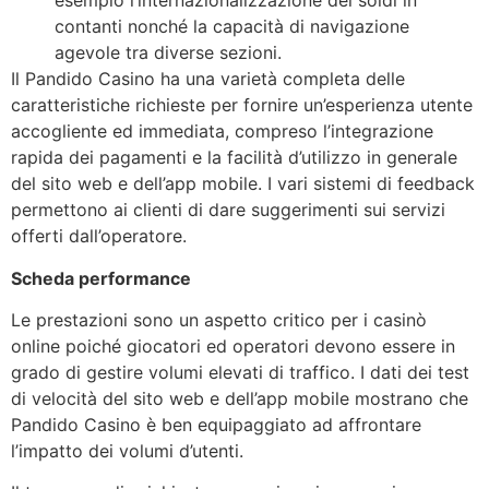
esempio l’internazionalizzazione dei soldi in
contanti nonché la capacità di navigazione
agevole tra diverse sezioni.
Il Pandido Casino ha una varietà completa delle
caratteristiche richieste per fornire un’esperienza utente
accogliente ed immediata, compreso l’integrazione
rapida dei pagamenti e la facilità d’utilizzo in generale
del sito web e dell’app mobile. I vari sistemi di feedback
permettono ai clienti di dare suggerimenti sui servizi
offerti dall’operatore.
Scheda performance
Le prestazioni sono un aspetto critico per i casinò
online poiché giocatori ed operatori devono essere in
grado di gestire volumi elevati di traffico. I dati dei test
di velocità del sito web e dell’app mobile mostrano che
Pandido Casino è ben equipaggiato ad affrontare
l’impatto dei volumi d’utenti.