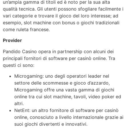
un’ampia gamma di titoli ed è noto per la sua alta
qualità tecnica. Gli utenti possono sfogliare facilmente i
vari categorie e trovare il gioco del loro interesse; ad
esempio, slot machine con bonus o giochi tradizionali
come ruleta francese.
Provider
Pandido Casino opera in partnership con alcuni dei
principali fornitori di software per casinò online. Tra
questi ci sono:
Microgaming: uno degli operatori leader nel
settore delle scommesse e gioco d’azzardo,
Microgaming offre una vasta gamma di giochi
online tra cui slot machine, tavoli, video poker ed
altri.
NetEnt: un altro fornitore di software per casinò
online, conosciuto a livello internazionale grazie ai
suoi giochi divertenti e innovativi.