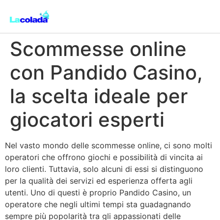
Scommesse online
con Pandido Casino,
la scelta ideale per
giocatori esperti
Nel vasto mondo delle scommesse online, ci sono molti
operatori che offrono giochi e possibilità di vincita ai
loro clienti. Tuttavia, solo alcuni di essi si distinguono
per la qualità dei servizi ed esperienza offerta agli
utenti. Uno di questi è proprio Pandido Casino, un
operatore che negli ultimi tempi sta guadagnando
sempre più popolarità tra gli appassionati delle