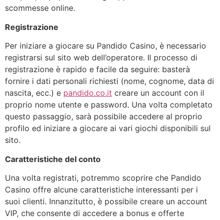
scommesse online.
Registrazione
Per iniziare a giocare su Pandido Casino, è necessario
registrarsi sul sito web dell’operatore. Il processo di
registrazione è rapido e facile da seguire: basterà
fornire i dati personali richiesti (nome, cognome, data di
nascita, ecc.) e
pandido.co.it
creare un account con il
proprio nome utente e password. Una volta completato
questo passaggio, sarà possibile accedere al proprio
profilo ed iniziare a giocare ai vari giochi disponibili sul
sito.
Caratteristiche del conto
Una volta registrati, potremmo scoprire che Pandido
Casino offre alcune caratteristiche interessanti per i
suoi clienti. Innanzitutto, è possibile creare un account
VIP, che consente di accedere a bonus e offerte