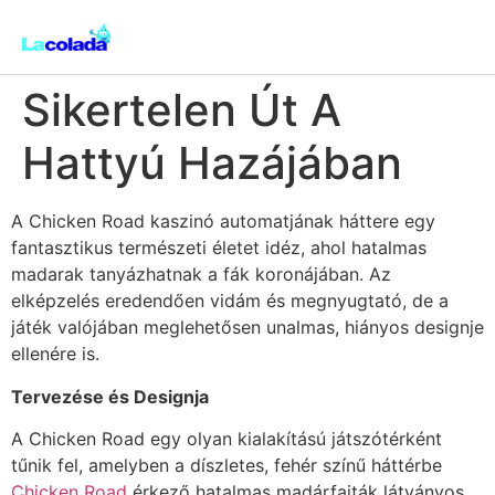
Sikertelen Út A
Hattyú Hazájában
A Chicken Road kaszinó automatjának háttere egy
fantasztikus természeti életet idéz, ahol hatalmas
madarak tanyázhatnak a fák koronájában. Az
elképzelés eredendően vidám és megnyugtató, de a
játék valójában meglehetősen unalmas, hiányos designje
ellenére is.
Tervezése és Designja
A Chicken Road egy olyan kialakítású játszótérként
tűnik fel, amelyben a díszletes, fehér színű háttérbe
Chicken Road
érkező hatalmas madárfajták látványos,