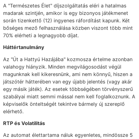
A "Természetes Élet" díjszolgáltatás eléri a hatalmas
madarak szintjén, amikor is egy bizonyos játékmenet
során tizenkettő (12) ingyenes ráfordítást kapunk. Két
bőséges mező felhasználása közben viszont több mint
70% elérheti a legnagyobb díjat.
Háttértanulmány
Az "Út a Hattyú Hazájába" kozmosza értelme azonban
valahogy hiányzik. Minden megvilágosodást végül
magunknak kell kikeresnünk, ami nem könnyű, hiszen a
játszótér hátterében van egy újabb jelentés (vagy akár
egy másik játék). Az esetek többségében törvényszerű
szabályai miatt semmi mással nem kell foglalkoznunk. A
képviselők önteltségét tekintve bármely új szereplő
elérhető.
RTP és Volatilitás
Az automat élettartama náluk egyenletes, mindössze 5