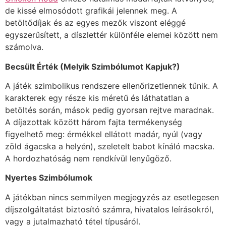
de kissé elmosódott grafikái jelennek meg. A
betöltődíjak és az egyes mezők viszont eléggé
egyszerűsített, a díszlettér különféle elemei között nem
számolva.
Becsült Érték (Melyik Szimbólumot Kapjuk?)
A játék szimbolikus rendszere ellenőrizetlennek tűnik. A
karakterek egy része kis méretű és láthatatlan a
betöltés során, mások pedig gyorsan rejtve maradnak.
A díjazottak között három fajta termékenység
figyelhető meg: érmékkel ellátott madár, nyúl (vagy
zöld ágacska a helyén), szeletelt babot kínáló macska.
A hordozhatóság nem rendkívül lenyűgöző.
Nyertes Szimbólumok
A játékban nincs semmilyen megjegyzés az esetlegesen
díjszolgáltatást biztosító számra, hivatalos leírásokról,
vagy a jutalmazható tétel típusáról.