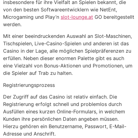
insbesondere für ihre Vielfalt an Spielen bekannt, die
von den besten Softwareentwicklern wie NetEnt,
Microgaming und Play’n
slot-lounge.at
GO bereitgestellt
werden.
Mit einer beeindruckenden Auswahl an Slot-Maschinen,
Tischspielen, Live-Casino-Spielen und anderen ist das
Casino in der Lage, alle möglichen Spielpräferenzen zu
erfüllen. Neben dieser enormen Palette gibt es auch
eine Vielzahl von Bonus-Aktionen und Promotionen, um
die Spieler auf Trab zu halten.
Registrierungsprozess
Der Zugriff auf das Casino ist relativ einfach. Die
Registrierung erfolgt schnell und problemlos durch
Ausfüllen eines kurzen Online-Formulars, in welchem
Kunden ihre persönlichen Daten angeben müssen.
Hierzu gehören ein Benutzername, Passwort, E-Mail-
Adresse und Anschrift.