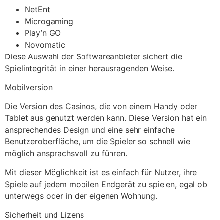
NetEnt
Microgaming
Play’n GO
Novomatic
Diese Auswahl der Softwareanbieter sichert die
Spielintegrität in einer herausragenden Weise.
Mobilversion
Die Version des Casinos, die von einem Handy oder
Tablet aus genutzt werden kann. Diese Version hat ein
ansprechendes Design und eine sehr einfache
Benutzeroberfläche, um die Spieler so schnell wie
möglich ansprachsvoll zu führen.
Mit dieser Möglichkeit ist es einfach für Nutzer, ihre
Spiele auf jedem mobilen Endgerät zu spielen, egal ob
unterwegs oder in der eigenen Wohnung.
Sicherheit und Lizens