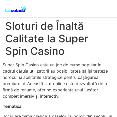
Sloturi de Înaltă
Calitate la Super
Spin Casino
Super Spin Casino este un joc de curse popular în
cadrul căruia utilizatorii au posibilitatea să își testeze
norocul și abilitățile strategice pentru câștigarea
premiu-ului. Această slot online este dezvoltată de o
firmă de renume, oferind experiența unui jucător
complet imersiv și interactiv.
Tematica
Jocul are tema clasică a caselor cu noroc din secolul al