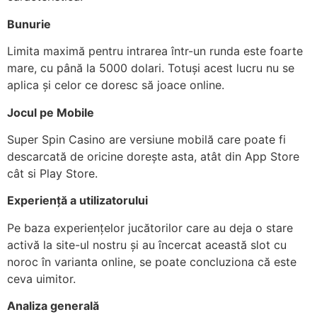
Bunurie
Limita maximă pentru intrarea într-un runda este foarte
mare, cu până la 5000 dolari. Totuși acest lucru nu se
aplica și celor ce doresc să joace online.
Jocul pe Mobile
Super Spin Casino are versiune mobilă care poate fi
descarcată de oricine dorește asta, atât din App Store
cât si Play Store.
Experiență a utilizatorului
Pe baza experiențelor jucătorilor care au deja o stare
activă la site-ul nostru și au încercat această slot cu
noroc în varianta online, se poate concluziona că este
ceva uimitor.
Analiza generală