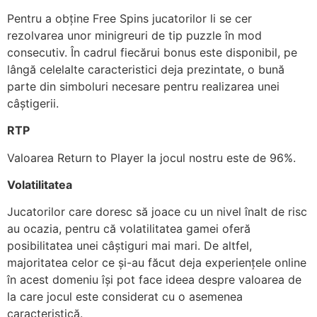
Pentru a obține Free Spins jucatorilor li se cer
rezolvarea unor minigreuri de tip puzzle în mod
consecutiv. În cadrul fiecărui bonus este disponibil, pe
lângă celelalte caracteristici deja prezintate, o bună
parte din simboluri necesare pentru realizarea unei
câștigerii.
RTP
Valoarea Return to Player la jocul nostru este de 96%.
Volatilitatea
Jucatorilor care doresc să joace cu un nivel înalt de risc
au ocazia, pentru că volatilitatea gamei oferă
posibilitatea unei câștiguri mai mari. De altfel,
majoritatea celor ce și-au făcut deja experiențele online
în acest domeniu își pot face ideea despre valoarea de
la care jocul este considerat cu o asemenea
caracteristică.