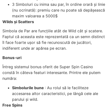
3 Simboluri cu inima sau par, în ordine orară și linie
(nu ocrinată): premiu care nu poate să depășească
maxim valoarea a 5000$
Wilds și Scatters
Simbola de Par are funcțiile atât de Wild cât și scatere.
Faptul că aceasta este reprezentată ca un semn distinct
îl face foarte ușor să fie recunoscută de jucători,
indiferent unde ar apărea pe ecran.
Bonus-uri
Întreg sistemul bonus oferit de Super Spin Casino
constă în câteva featuri interesante. Printre ele putem
număra:
Simbolurile bune
: Au rolul să le faciliteze
accesarea altor caracteristici, pe lângă cele ale
parului și wild.
Free Spins