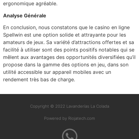
ergonomique agréable.
Analyse Générale
En conclusion, nous constatons que le casino en ligne
Spellwin est une option solide et attrayante pour les
amateurs de jeux. Sa variété d’attractions offertes et sa
facilité à utiliser sont des points positifs notables qui se
mêlent aux avantages des opportunités diversifiées qu’il
propose dans la gamme des options en jeu, dans son
utilité accessible sur appareil mobiles avec un
rendement très bas de charge.
Copyright © 2022 Lavanderías La Colada
Powered by Riojatech.com