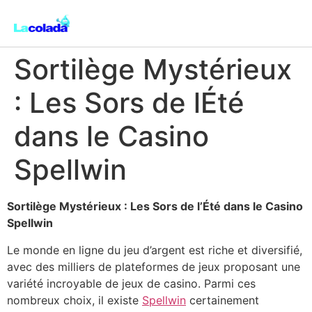
Sortilège Mystérieux
: Les Sors de lÉté
dans le Casino
Spellwin
Sortilège Mystérieux : Les Sors de l’Été dans le Casino
Spellwin
Le monde en ligne du jeu d’argent est riche et diversifié,
avec des milliers de plateformes de jeux proposant une
variété incroyable de jeux de casino. Parmi ces
nombreux choix, il existe
Spellwin
certainement