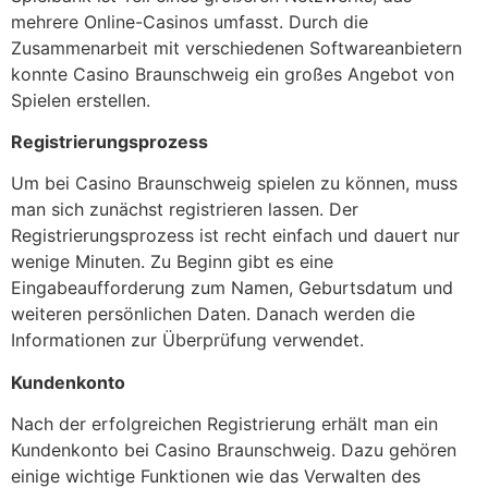
mehrere Online-Casinos umfasst. Durch die
Zusammenarbeit mit verschiedenen Softwareanbietern
konnte Casino Braunschweig ein großes Angebot von
Spielen erstellen.
Registrierungsprozess
Um bei Casino Braunschweig spielen zu können, muss
man sich zunächst registrieren lassen. Der
Registrierungsprozess ist recht einfach und dauert nur
wenige Minuten. Zu Beginn gibt es eine
Eingabeaufforderung zum Namen, Geburtsdatum und
weiteren persönlichen Daten. Danach werden die
Informationen zur Überprüfung verwendet.
Kundenkonto
Nach der erfolgreichen Registrierung erhält man ein
Kundenkonto bei Casino Braunschweig. Dazu gehören
einige wichtige Funktionen wie das Verwalten des