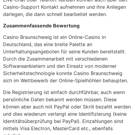
Casino-Support Kontakt aufnehmen und ihre Anliegen
darlegen, die dann schnell bearbeitet werden.
Zusammenfassende Bewertung
Casino Braunschweig ist ein Online-Casino in
Deutschland, das eine breite Palette an
Unterhaltungsangeboten für seine Kunden bereitstellt.
Durch die Zusammenarbeit mit verschiedenen
Softwareanbietern und den Einsatz von moderner
Sicherheitstechnologie konnte Casino Braunschweig
sich im Wettbewerb der Online-Spielhöhlen behaupten.
Die Registrierung ist einfach durchführbar, auch wenn
persönliche Daten bekannt werden müssen. Diese
können aber auch mit PayPal oder Skrill bezahlt werden
und dies wiederum verlangt eine Identifizierung (keine
Identitätsüberprüfung bei PayPal). Einzahlungen sind
mittels Visa Electron, MasterCard etc., ebenfalls