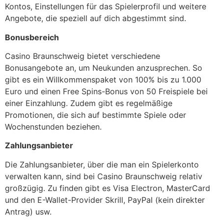
Kontos, Einstellungen für das Spielerprofil und weitere
Angebote, die speziell auf dich abgestimmt sind.
Bonusbereich
Casino Braunschweig bietet verschiedene
Bonusangebote an, um Neukunden anzusprechen. So
gibt es ein Willkommenspaket von 100% bis zu 1.000
Euro und einen Free Spins-Bonus von 50 Freispiele bei
einer Einzahlung. Zudem gibt es regelmäßige
Promotionen, die sich auf bestimmte Spiele oder
Wochenstunden beziehen.
Zahlungsanbieter
Die Zahlungsanbieter, über die man ein Spielerkonto
verwalten kann, sind bei Casino Braunschweig relativ
großzügig. Zu finden gibt es Visa Electron, MasterCard
und den E-Wallet-Provider Skrill, PayPal (kein direkter
Antrag) usw.