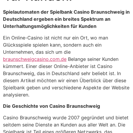
Spielautomaten der Spielbank Casino Braunschweig in
Deutschland ergeben ein breites Spektrum an
Unterhaltungsmöglichkeiten für Kunden
Ein Online-Casino ist nicht nur ein Ort, wo man
Glücksspiele spielen kann, sondern auch ein
Unternehmen, das sich um die
braunschweigcasino.com.de
Belange seiner Kunden
kümmert. Einer dieser Online-Anbieter ist Casino
Braunschweig, das in Deutschland sehr beliebt ist. In
diesem Artikel möchten wir einen Überblick über diese
Spielbank geben und verschiedene Aspekte der Website
analysieren.
Die Geschichte von Casino Braunschweig
Casino Braunschweig wurde 2007 gegründet und bietet
seitdem seine Dienste an Kunden aus aller Welt an. Die
Spielbank ist Teil eines größeren Netzwerks, das