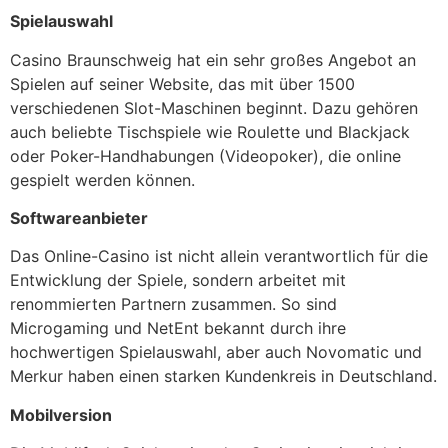
Spielauswahl
Casino Braunschweig hat ein sehr großes Angebot an
Spielen auf seiner Website, das mit über 1500
verschiedenen Slot-Maschinen beginnt. Dazu gehören
auch beliebte Tischspiele wie Roulette und Blackjack
oder Poker-Handhabungen (Videopoker), die online
gespielt werden können.
Softwareanbieter
Das Online-Casino ist nicht allein verantwortlich für die
Entwicklung der Spiele, sondern arbeitet mit
renommierten Partnern zusammen. So sind
Microgaming und NetEnt bekannt durch ihre
hochwertigen Spielauswahl, aber auch Novomatic und
Merkur haben einen starken Kundenkreis in Deutschland.
Mobilversion