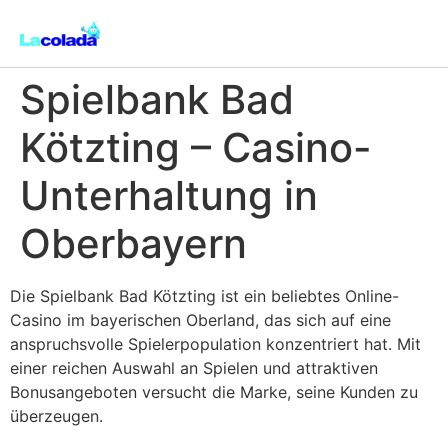
Spielbank Bad
Kötzting – Casino-
Unterhaltung in
Oberbayern
Die Spielbank Bad Kötzting ist ein beliebtes Online-
Casino im bayerischen Oberland, das sich auf eine
anspruchsvolle Spielerpopulation konzentriert hat. Mit
einer reichen Auswahl an Spielen und attraktiven
Bonusangeboten versucht die Marke, seine Kunden zu
überzeugen.