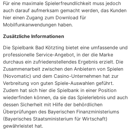
Für eine maximale Spielerfreundlichkeit muss jedoch
auch darauf aufmerksam gemacht werden, das Kunden
hier einen Zugang zum Download für
Mobilfunkanwendungen haben.
Zusätzliche Informationen
Die Spielbank Bad Kötzting bietet eine umfassende und
professionelle Service-Angebot, in der die Marke
durchaus ein zufriedenstellendes Ergebnis erzielt. Die
Zusammenarbeit zwischen den Anbietern von Spielen
(Novomatic) und dem Casino-Unternehmen hat zur
Verbreitung von guten Spiele-Auswahlen geführt.
Zudem hat sich hier die Spielbank in einer Position
wiederfinden können, da sie das Spielerlebnis und auch
dessen Sicherheit mit Hilfe der behördlichen
Überprüfungen des Bayerischen Finanzministeriums
(Bayerisches Staatsministerium für Wirtschaft)
gewährleistet hat.