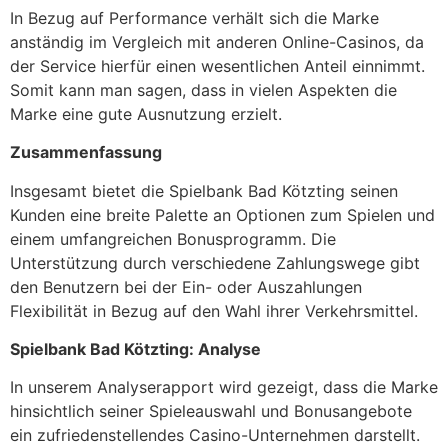
In Bezug auf Performance verhält sich die Marke
anständig im Vergleich mit anderen Online-Casinos, da
der Service hierfür einen wesentlichen Anteil einnimmt.
Somit kann man sagen, dass in vielen Aspekten die
Marke eine gute Ausnutzung erzielt.
Zusammenfassung
Insgesamt bietet die Spielbank Bad Kötzting seinen
Kunden eine breite Palette an Optionen zum Spielen und
einem umfangreichen Bonusprogramm. Die
Unterstützung durch verschiedene Zahlungswege gibt
den Benutzern bei der Ein- oder Auszahlungen
Flexibilität in Bezug auf den Wahl ihrer Verkehrsmittel.
Spielbank Bad Kötzting: Analyse
In unserem Analyserapport wird gezeigt, dass die Marke
hinsichtlich seiner Spieleauswahl und Bonusangebote
ein zufriedenstellendes Casino-Unternehmen darstellt.