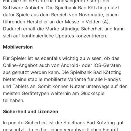
Für alle Online-Unterhaltungsangebote sorgt der
Software-Anbieter. Die Spielbank Bad Kötzting nutzt
dafür Spiele aus dem Bereich von Novomatic, einem
führenden Hersteller an der Messe in Velden (A).
Dadurch erhält die Marke ständige Sicherheit und kann
sich auf kontinuierliche Updates konzentrieren.
Mobilversion
Für Spieler ist es ebenfalls wichtig zu wissen, ob das
Online-Angebot auch von Android- oder iOS-Geräten
aus genutzt werden kann. Die Spielbank Bad Kötzting
bietet eine stabile mobilierte Variante für alle Handys
und Tablets an. Somit können Nutzer unterwegs auf den
meisten Gerätetypen weiterhin am Glücksspiel
teilhaben.
Sicherheit und Lizenzen
In puncto Sicherheit ist die Spielbank Bad Kötzting gut
geschützt, da es hier einen verantwortlichen Eingriff