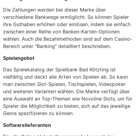
Die Zahlungen werden bei dieser Marke über
verschiedene Bankwege ermöglicht. So können Spieler
ihre Guthaben erhöhen oder einlösen, indem sie einfach
zwischen einer Reihe von Banken-Karten-Optionen
wählen. Auch die Bezahlmethoden sind auf dem Casino-
Bereich unter "Banking" detailliert beschrieben.
Spielangebot
Das Spielekatalog der Spielbank Bad Kötzting ist
vielfältig und deckt alle Arten von Spielen ab. So kann
man zwischen Slot-Spielen, Tischspielen, Videopoker
und weiteren Varianten wählen. Die Marke verfügt über
eine Auswahl an Top-Themen wie Novoline Slots, um für
Spieler die Möglichkeit zu bieten, sich auf das jeweilige
Genre spezifizieren zu können.
Softwarelieferanten