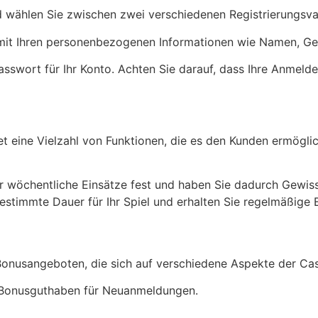
d wählen Sie zwischen zwei verschiedenen Registrierungsvar
r mit Ihren personenbezogenen Informationen wie Namen, G
swort für Ihr Konto. Achten Sie darauf, dass Ihre Anmelded
et eine Vielzahl von Funktionen, die es den Kunden ermöglic
der wöchentliche Einsätze fest und haben Sie dadurch Gewiss
estimmte Dauer für Ihr Spiel und erhalten Sie regelmäßige 
n Bonusangeboten, die sich auf verschiedene Aspekte der Ca
Bonusguthaben für Neuanmeldungen.