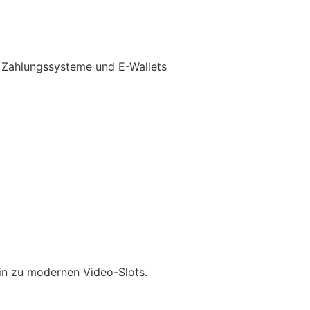
n, Zahlungssysteme und E-Wallets
in zu modernen Video-Slots.