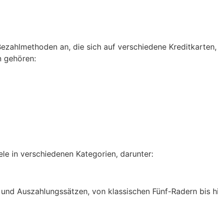
n Bezahlmethoden an, die sich auf verschiedene Kreditkarte
n gehören:
ele in verschiedenen Kategorien, darunter:
und Auszahlungssätzen, von klassischen Fünf-Radern bis h