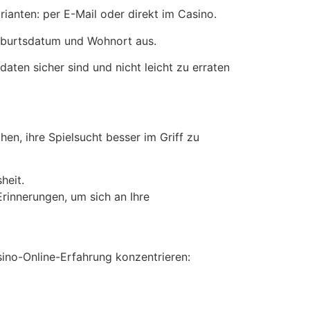
ianten: per E-Mail oder direkt im Casino.
eburtsdatum und Wohnort aus.
aten sicher sind und nicht leicht zu erraten
hen, ihre Spielsucht besser im Griff zu
heit.
Erinnerungen, um sich an Ihre
sino-Online-Erfahrung konzentrieren: