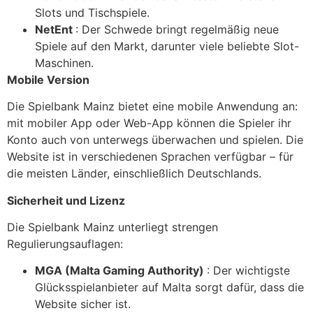
Slots und Tischspiele.
NetEnt
: Der Schwede bringt regelmäßig neue
Spiele auf den Markt, darunter viele beliebte Slot-
Maschinen.
Mobile Version
Die Spielbank Mainz bietet eine mobile Anwendung an:
mit mobiler App oder Web-App können die Spieler ihr
Konto auch von unterwegs überwachen und spielen. Die
Website ist in verschiedenen Sprachen verfügbar – für
die meisten Länder, einschließlich Deutschlands.
Sicherheit und Lizenz
Die Spielbank Mainz unterliegt strengen
Regulierungsauflagen:
MGA (Malta Gaming Authority)
: Der wichtigste
Glücksspielanbieter auf Malta sorgt dafür, dass die
Website sicher ist.