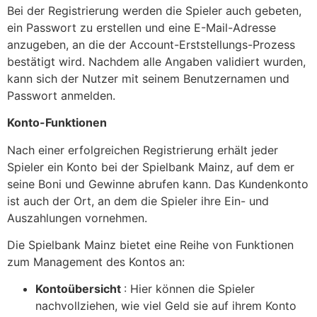
Bei der Registrierung werden die Spieler auch gebeten,
ein Passwort zu erstellen und eine E-Mail-Adresse
anzugeben, an die der Account-Erststellungs-Prozess
bestätigt wird. Nachdem alle Angaben validiert wurden,
kann sich der Nutzer mit seinem Benutzernamen und
Passwort anmelden.
Konto-Funktionen
Nach einer erfolgreichen Registrierung erhält jeder
Spieler ein Konto bei der Spielbank Mainz, auf dem er
seine Boni und Gewinne abrufen kann. Das Kundenkonto
ist auch der Ort, an dem die Spieler ihre Ein- und
Auszahlungen vornehmen.
Die Spielbank Mainz bietet eine Reihe von Funktionen
zum Management des Kontos an:
Kontoübersicht
: Hier können die Spieler
nachvollziehen, wie viel Geld sie auf ihrem Konto