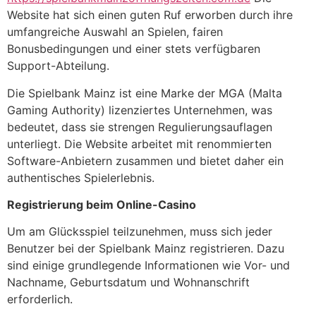
Website hat sich einen guten Ruf erworben durch ihre
umfangreiche Auswahl an Spielen, fairen
Bonusbedingungen und einer stets verfügbaren
Support-Abteilung.
Die Spielbank Mainz ist eine Marke der MGA (Malta
Gaming Authority) lizenziertes Unternehmen, was
bedeutet, dass sie strengen Regulierungsauflagen
unterliegt. Die Website arbeitet mit renommierten
Software-Anbietern zusammen und bietet daher ein
authentisches Spielerlebnis.
Registrierung beim Online-Casino
Um am Glücksspiel teilzunehmen, muss sich jeder
Benutzer bei der Spielbank Mainz registrieren. Dazu
sind einige grundlegende Informationen wie Vor- und
Nachname, Geburtsdatum und Wohnanschrift
erforderlich.