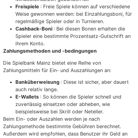
Freispiele
: Freie Spiele können auf verschiedene
Weise gewonnen werden: bei Einzahlungsboni, für
regelmäßige Spieler oder in Turnieren.
Cashback-Boni
: Bei diesen Bonen erhalten die
Spieler eine bestimmte Prozentsatz-Gutschrift an
ihrem Konto.
Zahlungsmethoden und -bedingungen
Die Spielbank Mainz bietet eine Reihe von
Zahlungsmitteln für Ein- und Auszahlungen an:
Banküberweisung
: Diese ist sicher, aber dauert
auch relativ lange.
E-Wallets
: So können die Spieler schnell und
zuverlässig einsetzen oder abheben, wie
beispielsweise bei Skrill oder Neteller.
Beim Ein- oder Auszahlen werden je nach
Zahlungsmethode bestimmte Gebühren berechnet.
Außerdem wird empfohlen, dass Benutzer ihr Geld an