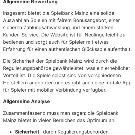
Allgemeine Bewertung
Insgesamt bietet die Spielbank Mainz eine solide
Auswahl an Spielen mit fairem Bonusangebot, einer
sicheren Zahlungsabwicklung und einem starken
Kunden-Service. Die Website ist für Neulinge leicht zu
bedienen und sorgt auch für Spieler mit etwas
Erfahrung für einen authentischen Glücksspielaufenthalt.
Die Sicherheit der Spielbank Mainz wird durch die
Regulierungsbehörde gewährleistet, was ein erheblicher
Vorteil ist. Die Spiele selbst sind von verschiedenen
Herstellern angeboten und es gibt auch eine mobile App
für Spieler mit mobiler Verbindung verfügbar.
Allgemeine Analyse
Zusammenfassend muss man sagen: die Spielbank
Mainz bietet in vielen Bereichen das Optimum an:
Sicherheit
: durch Regulierungsbehörden