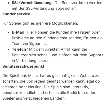
SSL-Verschlüsselung
: Die Benutzerdaten werden
mit der SSL-Verbindung abgesichert.
Kundenservice
Für Spieler gibt es mehrere Möglichkeiten:
E-Mail
: Hier können die Kunden ihre Fragen oder
Probleme an den Kundendienst senden, für den ein
Team verfügbar ist.
Telefon
: Mit dem direkten Anruf kann der
Benutzer sich schnell und einfach mit dem Support
in Verbindung setzen.
Benutzerschwerpunkt
Die Spielbank Mainz hat es geschafft, eine Website zu
schaffen, die von jedem genutzt werden kann: egal ob
erfahren oder Neuling. Die Spiele sind interaktiv,
benutzerfreundlich und erfüllen alle Bedürfnisse der
Spieler aus verschiedenen Ländern.