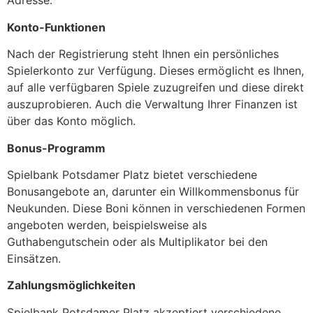
Adresse.
Konto-Funktionen
Nach der Registrierung steht Ihnen ein persönliches
Spielerkonto zur Verfügung. Dieses ermöglicht es Ihnen,
auf alle verfügbaren Spiele zuzugreifen und diese direkt
auszuprobieren. Auch die Verwaltung Ihrer Finanzen ist
über das Konto möglich.
Bonus-Programm
Spielbank Potsdamer Platz bietet verschiedene
Bonusangebote an, darunter ein Willkommensbonus für
Neukunden. Diese Boni können in verschiedenen Formen
angeboten werden, beispielsweise als
Guthabengutschein oder als Multiplikator bei den
Einsätzen.
Zahlungsmöglichkeiten
Spielbank Potsdamer Platz akzeptiert verschiedene